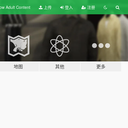
ow Adult
Content
上传
登入
注册
地图
其他
更多