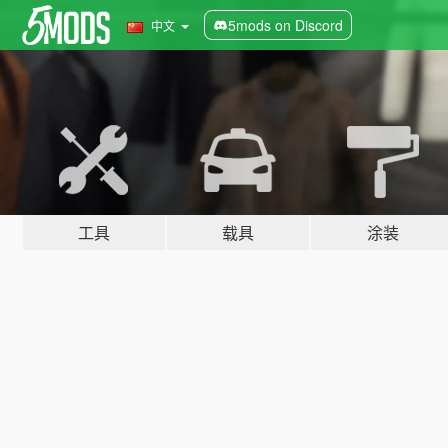
5mods on Discord
中文
工具
载具
涂装