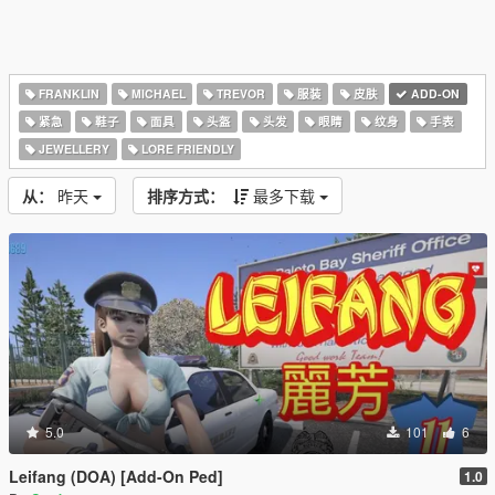
FRANKLIN
MICHAEL
TREVOR
服装
皮肤
ADD-ON
紧急
鞋子
面具
头盔
头发
眼睛
纹身
手表
JEWELLERY
LORE FRIENDLY
从：
昨天
排序方式：
最多下载
5.0
101
6
Leifang (DOA) [Add-On Ped]
1.0