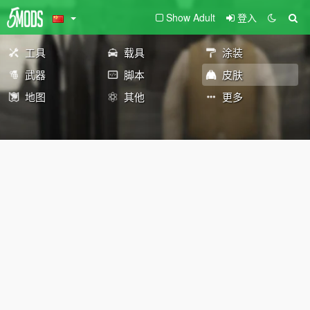
Show Adult
登入
工具
载具
涂装
武器
脚本
皮肤
地图
其他
更多