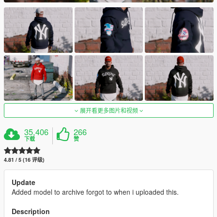
展开看更多图片和视频
35,406
266
下载
赞
4.81 / 5 (16 评级)
Update
Added model to archive forgot to when i uploaded this.
Description