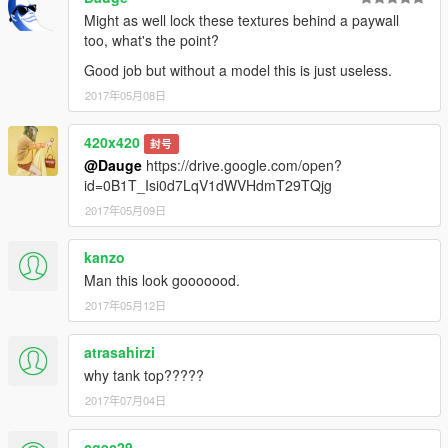
Might as well lock these textures behind a paywall
too, what's the point?
Good job but without a model this is just useless.
2017年05月08日
420x420
封号
@Dauge
https://drive.google.com/open?
id=0B1T_Isi0d7LqV1dWVHdmT29TQjg
2017年05月09日
kanzo
Man this look gooooood.
2017年05月12日
atrasahirzi
why tank top?????
2017年07月04日
cgec29