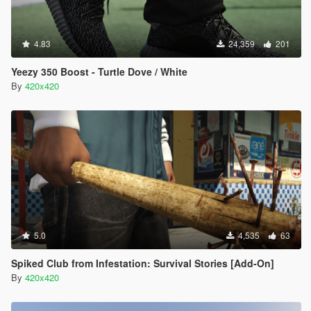
4.83
24,359
201
Yeezy 350 Boost - Turtle Dove / White
By
420x420
5.0
4,535
63
Spiked Club from Infestation: Survival Stories [Add-On]
By
420x420