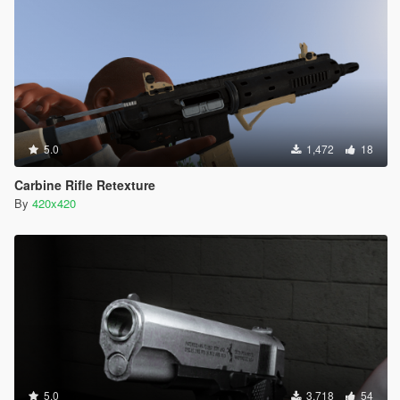
5.0
1,472
18
Carbine Rifle Retexture
By
420x420
5.0
3,718
54