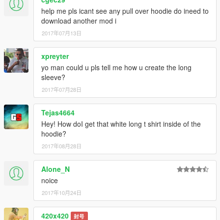
help me pls icant see any pull over hoodie do ineed to
download another mod i
2017年07月13日
xpreyter
yo man could u pls tell me how u create the long
sleeve?
2017年07月28日
Tejas4664
Hey! How doI get that white long t shirt inside of the
hoodie?
2017年08月28日
Alone_N
noice
2017年10月24日
420x420
封号