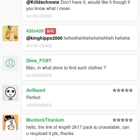
@Krildschroete
Don't have it, wouild like it though if
you know what i mean
2017年10月29日
420x420
封号
@kinghippo2000
hehe4hehhehehehehheh hehehe
2017年11月06日
Dima_FOXY
Man, in what store to find such clothes ?
2018年03月07日
AnRazed
Perfect
2020年08月25日
MurdockTitanium
hello, the link of 4ng4h 2k17 pack is unavaiable, can
u reupload it pls, thanks