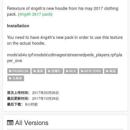
Retexture of 4ng4h's new hoodie from his may 2017 clothing
pack. (
4ng4h 2k17 pack
)
Installation
You need to have 4ng4h's new pack in order to use this texture
on the actual hoodie.
mods\x64v.rpf\models\cdimages\streamedpeds_players.rpf\pla
yer_one
FRANKLIN
服装
连帽衫
MLB
NEW YORK
美国
北美洲
2017年05月06日
首次上传时间：
2017年10月29日
最后更新时间：
8小时前
最后下载：
All Versions