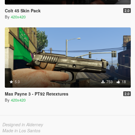
Colt 45 Skin Pack
2.0
By
420x420
5.0
753
18
Max Payne 3 - PT92 Retextures
2.0
By
420x420
Designed in Alderney
Made in Los Santos