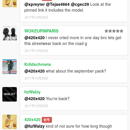
@xpreyter
@Tejas4664
@cgec29
Look at the
pinned link it includes the model.
2017年10月29日
WOKEUPINPARIS
@420x420
i never cried more in one day bro lets get
this streetwear back on the road g
2017年10月29日
Krildschroete
@420x420
what about the september pack?
2017年10月29日
ItzWalzy
@420x420
You're back?
2017年10月29日
420x420
封号
@ItzWalzy
kind of not sure for how long though