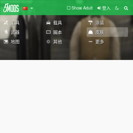
Show Adult
登入
工具
载具
涂装
武器
脚本
皮肤
地图
其他
更多