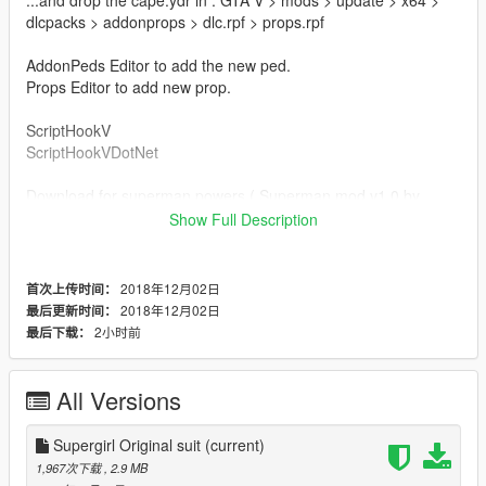
...and drop the cape.ydr in : GTA V > mods > update > x64 >
dlcpacks > addonprops > dlc.rpf > props.rpf
AddonPeds Editor to add the new ped.
Props Editor to add new prop.
ScriptHookV
ScriptHookVDotNet
Download for superman powers ( Superman mod v1.0 by
JulionIB (TJulioNIB)):
Show Full Description
http://gtaxscripting.blogspot.com/2016/10/wip-superman-
script.html
2018年12月02日
首次上传时间：
Drop the file super_suit_6.ini in : GTA V > scripts > Superman
2018年12月02日
最后更新时间：
files > Suits.
2小时前
最后下载：
Enjoy
All Versions
Supergirl Original suit
(current)
1,967次下载
, 2.9 MB