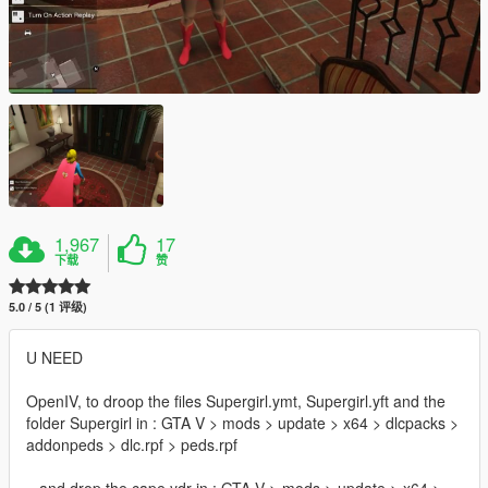
1,967
17
下载
赞
5.0 / 5 (1 评级)
U NEED
OpenIV, to droop the files Supergirl.ymt, Supergirl.yft and the
folder Supergirl in : GTA V > mods > update > x64 > dlcpacks >
addonpeds > dlc.rpf > peds.rpf