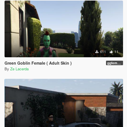
611
11
Green Goblin Female ( Adult Skin )
ggfemale01
By
Ze Lacerda