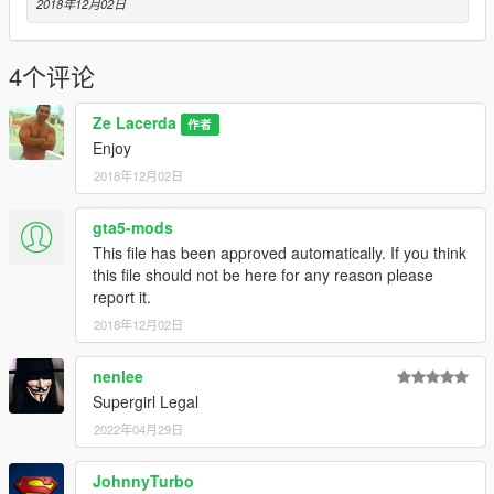
2018年12月02日
4个评论
Ze Lacerda
作者
Enjoy
2018年12月02日
gta5-mods
This file has been approved automatically. If you think
this file should not be here for any reason please
report it.
2018年12月02日
nenlee
Supergirl Legal
2022年04月29日
JohnnyTurbo