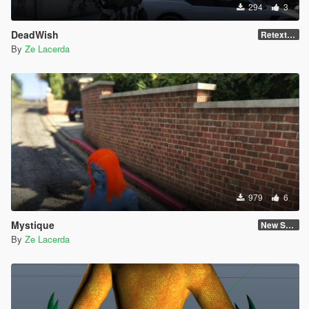
294
3
DeadWish
Retexture
By
Ze Lacerda
979
6
Mystique
New Skin
By
Ze Lacerda