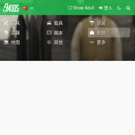
Show Adult
登入
工具
载具
涂装
武器
脚本
皮肤
地图
其他
更多