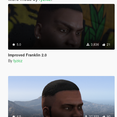
5.0
3,836
21
Improved Franklin 2.0
By
fyzicz
4.5
37,322
90