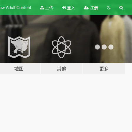
ow Adult
Content
上传
登入
注册
地图
其他
更多