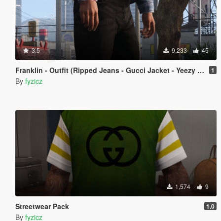
3.5
9,233
45
Franklin - Outfit (Ripped Jeans - Gucci Jacket - Yeezy x CDG)
1
By
fyzicz
1,574
9
Streetwear Pack
1.0
By
fyzicz