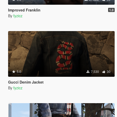
Improved Franklin
1.0
By
fyzicz
5.0
7,530
30
Gucci Denim Jacket
By
fyzicz