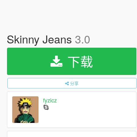
Skinny Jeans
3.0
下载
分享
fyzicz