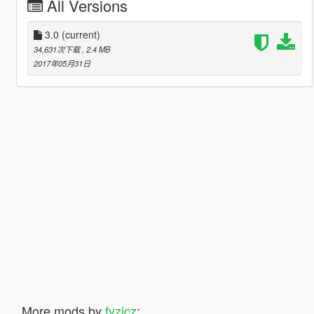
All Versions
3.0
(current)
34,631次下载
, 2.4 MB
2017年05月31日
More mods by
fyzicz
: