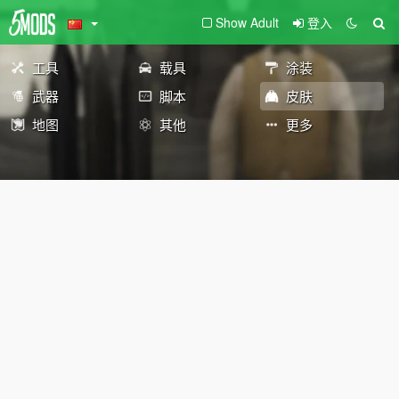
Show Adult
登入
工具
载具
涂装
武器
脚本
皮肤
地图
其他
更多