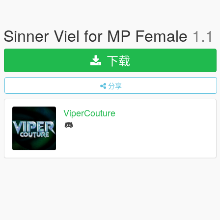
Sinner Viel for MP Female
1.1
下载
分享
ViperCouture