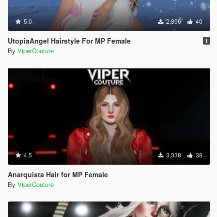
5.0
2,896
40
UtopiaAngel Hairstyle For MP Female
1
By
ViperCouture
4.5
3,338
38
Anarquista Hair for MP Female
By
ViperCouture