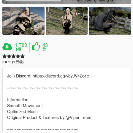
1,783
43
下载
赞
5.0 / 5 (2 评级)
Join Discord: https://discord.gg/ybyJV42c4e
~~~~~~~~~~~~~~~~~~~~~~~~~~~~~~
Information:
Smooth Movement
Optimized Mesh
Original Product & Textures by @Viper Team
~~~~~~~~~~~~~~~~~~~~~~~~~~~~~~