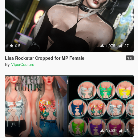
0.5
1,975
27
Lisa Rockstar Cropped for MP Female
1.0
By
ViperCouture
3,403
48