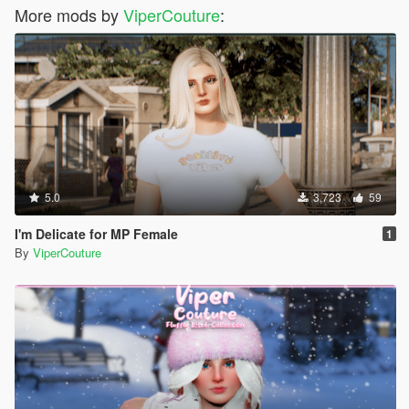
More mods by
ViperCouture
:
5.0
3,723
59
I'm Delicate for MP Female
1
By
ViperCouture