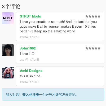
3个评论
STRUT Mods
I love your creations so much! And the fact that you
guys make it all by yourself makes it even 10 times
better <3 Keep up the amazing work!
2023年11月27日
John1992
I love it!🤍
2023年11月28日
Amiri Designs
this is so cute
2023年11月30日
加入对话！
登入
或
注册
一个帐号才能够发表评论。