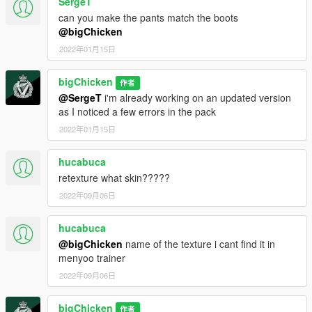
SergeT
can you make the pants match the boots
@bigChicken
2022年01月15日
bigChicken
作者
@SergeT
i'm already working on an updated version
as I noticed a few errors in the pack
2022年01月15日
hucabuca
retexture what skin?????
2022年09月06日
hucabuca
@bigChicken
name of the texture i cant find it in
menyoo trainer
2022年09月06日
bigChicken
作者