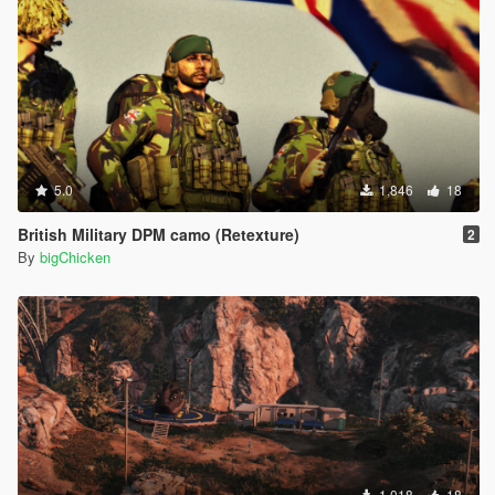
5.0
1,846
18
British Military DPM camo (Retexture)
2
By
bigChicken
1,018
18