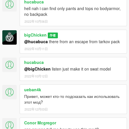
hucabuca
hell nah i can find only pants and tops no bodyarmor,
no backpack
2022年10月06日
bigChicken
作者
@hucabuca
there from an escape from tarkov pack
2022年10月11日
hucabuca
@bigChicken
listen just make it on swat model
2022年10月12日
ueban4k
Привет, может кто-то подсказать как использовать
этот мод?
2022年12月03日
Conor Mcgregor