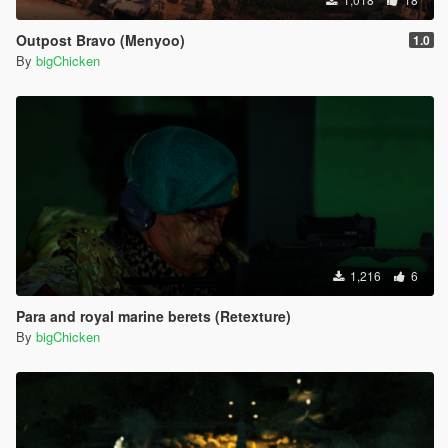
Outpost Bravo (Menyoo)
1.0
By
bigChicken
1,216
6
Para and royal marine berets (Retexture)
By
bigChicken