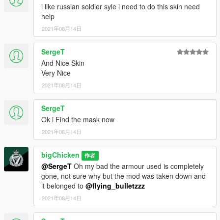
i like russian soldier syle i need to do this skin need
help
2021年08月14日
SergeT
And Nice Skin
Very Nice
2021年08月14日
SergeT
Ok i Find the mask now
2021年08月14日
bigChicken
作者
@SergeT
Oh my bad the armour used is completely
gone, not sure why but the mod was taken down and
it belonged to
@flying_bulletzzz
2021年08月14日