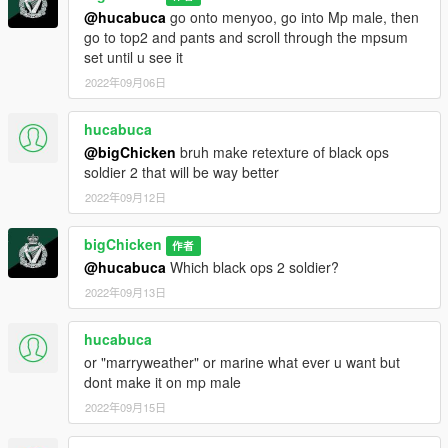
@hucabuca
go onto menyoo, go into Mp male, then
go to top2 and pants and scroll through the mpsum
set until u see it
2022年09月06日
hucabuca
@bigChicken
bruh make retexture of black ops
soldier 2 that will be way better
2022年09月12日
bigChicken
作者
@hucabuca
Which black ops 2 soldier?
2022年09月13日
hucabuca
or "marryweather" or marine what ever u want but
dont make it on mp male
2022年09月15日