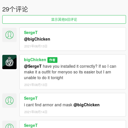
29个评论
显示其他9旧评论
SergeT
@bigChicken
2021年08月13日
bigChicken
作者
@SergeT
have you installed it correctly? If so I can
make it a outfit for menyoo so its easier but I am
unable to do it tonight
2021年08月13日
SergeT
i cant find armor and mask
@bigChicken
2021年08月14日
SergeT