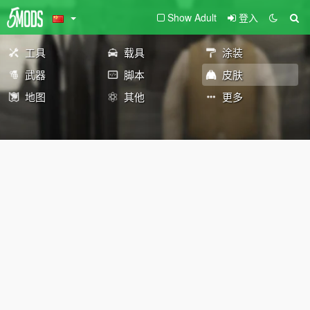
Show Adult
登入
工具
载具
涂装
武器
脚本
皮肤
地图
其他
更多