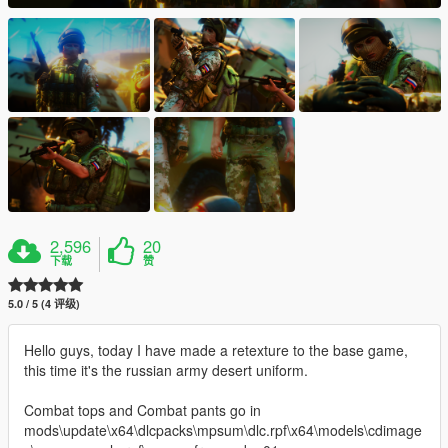
2,596
20
下载
赞
5.0 / 5 (4 评级)
Hello guys, today I have made a retexture to the base game,
this time it's the russian army desert uniform.
Combat tops and Combat pants go in
mods\update\x64\dlcpacks\mpsum\dlc.rpf\x64\models\cdimage