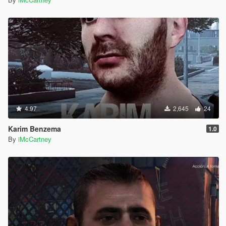
4.97
2,645
24
Karim Benzema
1.0
By
iMcCartney