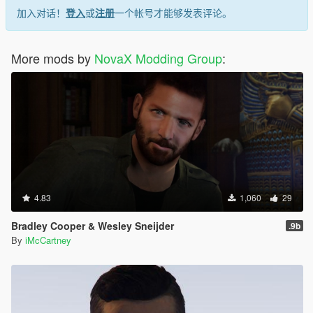
加入对话！
登入
或
注册
一个帐号才能够发表评论。
More mods by
NovaX Modding Group
:
4.83
1,060
29
Bradley Cooper & Wesley Sneijder
.9b
By
iMcCartney