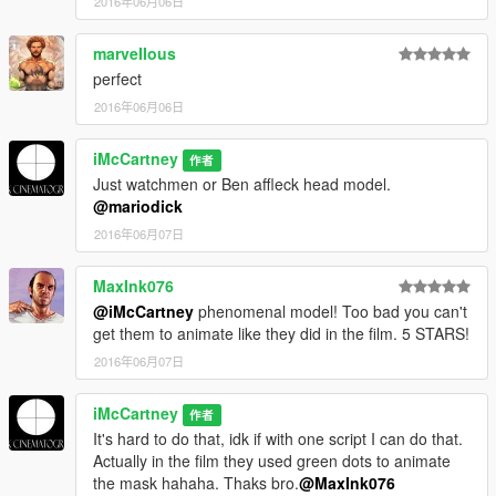
2016年06月06日
marveIIous
perfect
2016年06月06日
iMcCartney
作者
Just watchmen or Ben affleck head model.
@mariodick
2016年06月07日
MaxInk076
@iMcCartney
phenomenal model! Too bad you can't
get them to animate like they did in the film. 5 STARS!
2016年06月07日
iMcCartney
作者
It's hard to do that, idk if with one script I can do that.
Actually in the film they used green dots to animate
the mask hahaha. Thaks bro.
@MaxInk076