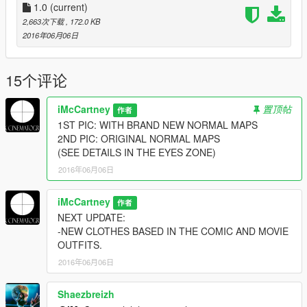
For The Comedian Actor (Jeffrey Dean Morgan) Go here:
1.0
(current)
https://www.gta5-mods.com/player/twd-negan-jeffrey-dean-
2,663次下载
, 172.0 KB
morgan-novax-3d-modeling
2016年06月06日
15个评论
iMcCartney
置顶帖
作者
1ST PIC: WITH BRAND NEW NORMAL MAPS
2ND PIC: ORIGINAL NORMAL MAPS
(SEE DETAILS IN THE EYES ZONE)
2016年06月06日
iMcCartney
作者
NEXT UPDATE:
-NEW CLOTHES BASED IN THE COMIC AND MOVIE
OUTFITS.
2016年06月06日
Shaezbreizh