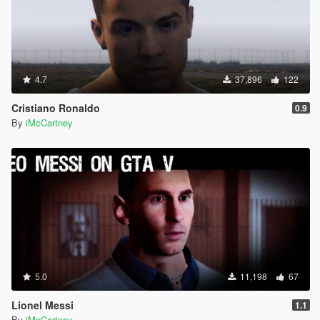
4.7
37,896
122
Cristiano Ronaldo
0.9
By
iMcCartney
5.0
11,198
67
Lionel Messi
1.1
By
iMcCartney