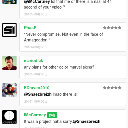
@iMcCartney
lol that me or there is a nazi at 44
second of your video ?
2016年06月06日
PhasR
"Never compromise. Not even in the face of
Armageddon."
2016年06月06日
mariodick
any plans for other dc or marvel skins?
2016年06月06日
EDraven2010
@Shaezbreizh
lmao there is!!
2016年06月06日
iMcCartney
作者
It was a project haha sorry.
@Shaezbreizh