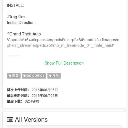
INSTALL:
-Drag files
Install Direction:
"\Grand Theft Auto
V\update\x64\dlcpacks\mpheist\dlc.rpf\x64\models\cdimages\m
pheist_streamedpeds.rpf\mp_m_freemode_01_male_heist"
-READY
Show Full Description
TO GET OUTFIT: (SKIN CONTROL NEEDED)
-Download this and install it (Just Drag into GTA V Root Folder)
面具
DC COMICS
皮肤
https://www.gta5-mods.com/scripts/skin-control
2016年06月06日
首次上传时间：
-Then Drag "Skin Control.ini" into GTA V Root Folder (Where
2016年06月06日
最后更新时间：
you installed GTA V)
32分钟前
最后下载：
NEXT UPDATE:
-NEW CLOTHES BASED IN THE COMIC AND MOVIE
All Versions
OUTFITS.