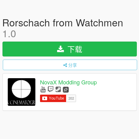
Rorschach from Watchmen
1.0
下载
分享
NovaX Modding Group