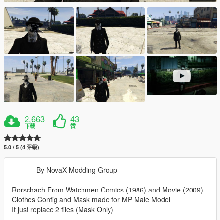
2,663
43
下载
赞
5.0 / 5 (4 评级)
----------By NovaX Modding Group----------
Rorschach From Watchmen Comics (1986) and Movie (2009)
Clothes Config and Mask made for MP Male Model
It just replace 2 files (Mask Only)