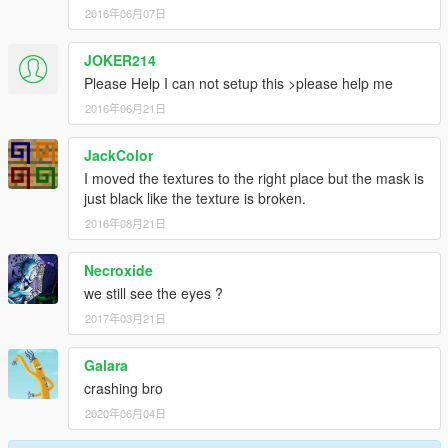
2016年06月07日
JOKER214
Please Help I can not setup this >please help me
2016年06月21日
JackColor
I moved the textures to the right place but the mask is
just black like the texture is broken.
2016年08月21日
Necroxide
we still see the eyes ?
2017年03月21日
Galara
crashing bro
2020年06月04日