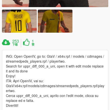
253
1
下载
赞
ING: Open OpenIV, go to: GtaV / x64v.rpf / models / cdimages /
streamedpeds_players.rpf / playertwo.
Search for uppr_diff_000_a_uni, open it with edit mode replace
it and its done
Enjoy!
ITA: Apri OpenIV, vai su:
GtaV/x64v.rpf/models/cdimages/streamedpeds_players.rpf/play
ertwo.
Cerca uppr_diff_000_a_uni, aprilo con l'edit mode, clicca su
replace ed e fatta.
Divertiti!