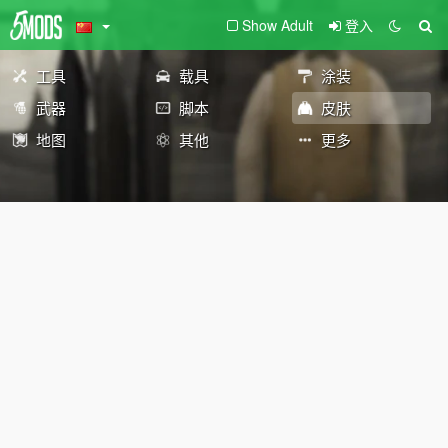
Show Adult
登入
工具
载具
涂装
武器
脚本
皮肤
地图
其他
更多