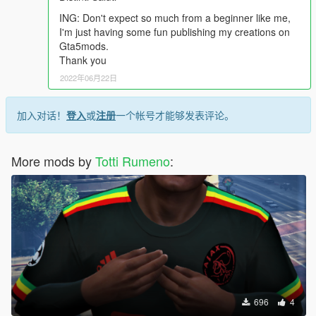
ING: Don't expect so much from a beginner like me,
I'm just having some fun publishing my creations on
Gta5mods.
Thank you
2022年06月22日
加入对话！
登入
或
注册
一个帐号才能够发表评论。
More mods by
Totti Rumeno
:
696
4