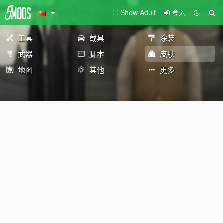
Show Adult
登入
工具
载具
涂装
武器
脚本
皮肤
地图
其他
更多