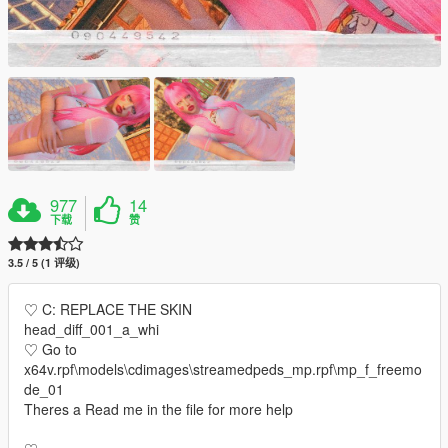
977
14
下载
赞
3.5 / 5 (1 评级)
♡ C: REPLACE THE SKIN
head_diff_001_a_whi
♡ Go to
x64v.rpf\models\cdimages\streamedpeds_mp.rpf\mp_f_freemo
de_01
Theres a Read me in the file for more help