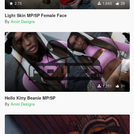
2.75
1,643
29
Light Skin MP/SP Female Face
By
Amiri Designs
1,201
31
Hello Kitty Beanie MP/SP
By
Amiri Designs