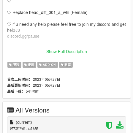
♡
♡ Replace head_diff_001_a_whi (Female)
♡ if u need any help please feel free to join my discord and get
help<3
discord.gg/pause
♡ Also the tats make up etc is not on the face u have to put it
Show Full Description
on the face
服装
皮肤
ADD-ON
眼睛
2023年05月27日
首次上传时间：
2023年05月27日
最后更新时间：
5小时前
最后下载：
All Versions
(current)
977次下载
, 1.9 MB