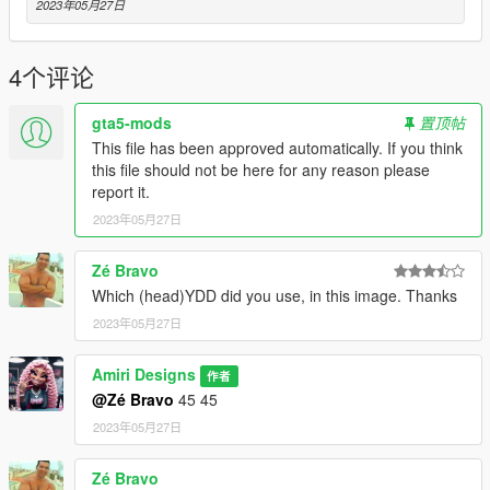
2023年05月27日
4个评论
gta5-mods
置顶帖
This file has been approved automatically. If you think
this file should not be here for any reason please
report it.
2023年05月27日
Zé Bravo
Which (head)YDD did you use, in this image. Thanks
2023年05月27日
Amiri Designs
作者
@Zé Bravo
45 45
2023年05月27日
Zé Bravo