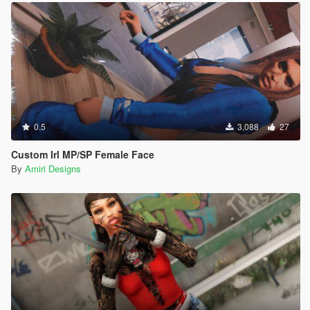
0.5
3,088
27
Custom Irl MP/SP Female Face
By
Amiri Designs