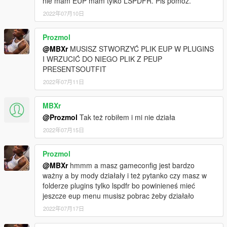
nie mam EUP mam tylko LSPDFR. Pls pomóź.
Wersja 3.0.2:
2022年07月10日
Aktualizacja systemu polskiego wsparcia w LSPDFR - dodano
radiowozy Opel Mokka w wersji 2.0.
Prozmol
Credits:
@MBXr
MUSISZ STWORZYĆ PLIK EUP W PLUGINS
Modele ubrań - Alex Ashfold, JeffreyTheDev, Ja Piotrek, GTA
I WRZUCIĆ DO NIEGO PLIK Z PEUP
vanilla
PRESENTSOUTFIT
Tekstury - JeffreyTheDev, Ja Piotrek
2022年07月11日
Stroje i menu - Ja Piotrek, JeffreyTheDev
Polskie wspracie w LSPDFR - Seconder
MBXr
@Prozmol
Tak też robiłem i mi nie działa
[ENG]
2022年07月15日
Polish EUP - polish uniforms for police, CBŚP, counterterrorists,
polish army and military police, municipial police, transportation
Prozmol
inspection and border guard.
@MBXr
hmmm a masz gameconfig jest bardzo
The modification adds polish EUP menu (272 uniforms, 158
ważny a by mody działały i też pytanko czy masz w
uniforms for men and 114 for women) and you can have more
folderze plugins tylko lspdfr bo powinieneś mieć
uniforms, when you will choose addons like hats or decals to
jeszcze eup menu musisz pobrac żeby działało
create your unique uniform.
2022年07月17日
Polish uniforms can be used by player in the EUP Menu and by
AI in the LSPDFR.