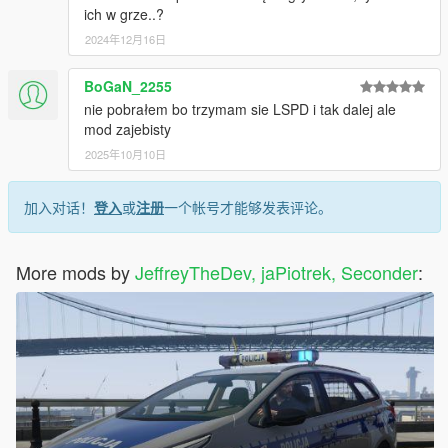
ich w grze..?
Version 3.0.1:
2024年12月16日
LSPDFR polish backup system improvements - added Ford
Transit Custom into the lspdfr garage.
Minor oiv file changes.
BoGaN_2255
nie pobrałem bo trzymam sie LSPD i tak dalej ale
Version 3.0.2:
mod zajebisty
LSPDFR polish backup system improvements - added Opel
2025年10月10日
Mokka 2.0 version into the lspdfr garage.
Credits:
加入对话！
登入
或
注册
一个帐号才能够发表评论。
Clothes models - Alex Ashfold, JeffreyTheDev, Ja Piotrek, GTA
vanilla
Textures - JeffreyTheDev, Ja Piotrek
More mods by
JeffreyTheDev, jaPiotrek, Seconder
:
Uniforms and menu - Ja Piotrek, JeffreyTheDev
Polish LSPDFR Backup - Seconder