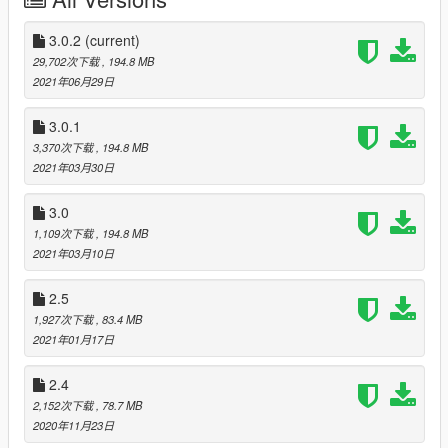
zainstaluj, aby w pełni korzystać z polskiego wspracia i uniknąć
crashy gry:
3.0.2
(current)
https://pl.gta5-mods.com/vehicles/bmw-3-f30-330i-xdrive-
29,702次下载
, 194.8 MB
polish-police
2021年06月29日
https://pl.gta5-mods.com/vehicles/kia-ceed-sw-ii-polish-police
https://pl.gta5-mods.com/vehicles/bmw-3-g20-320i-polish-
3.0.1
police
3,370次下载
, 194.8 MB
https://pl.gta5-mods.com/vehicles/polish-border-guard-
2021年03月30日
vehicles-pack
https://pl.gta5-mods.com/vehicles/mercedes-atego-gba-361-d-
3.0
21-els
1,109次下载
, 194.8 MB
https://pl.gta5-mods.com/vehicles/mercedes-sprinter-2017-
2021年03月10日
polish-ambulance
https://pl.gta5-mods.com/vehicles/kia-cee-d-sw-i-polish-police
2.5
https://pl.gta5-mods.com/vehicles/opel-mokka-x-polish-police
https://pl.gta5-mods.com/vehicles/bell-407-polish-police-
1,927次下载
, 83.4 MB
helicopter
2021年01月17日
https://www.lcpdfr.com/downloads/gta5mods/vehiclemodels/31
977-opel-insignia-unmarked-polish-police/
2.4
https://www.lcpdfr.com/downloads/gta5mods/vehiclemodels/33
2,152次下载
, 78.7 MB
421-ford-transit-custom/
2020年11月23日