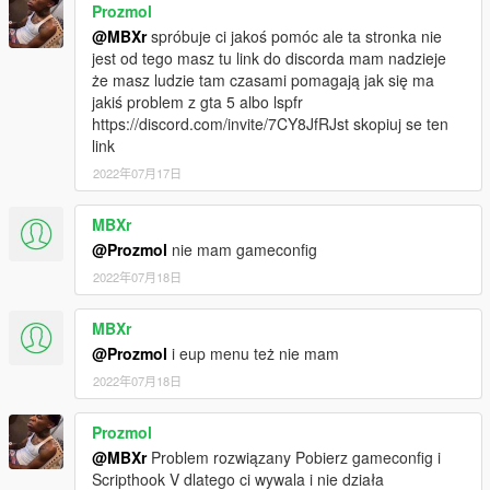
Prozmol
Concact:
@MBXr
spróbuje ci jakoś pomóc ale ta stronka nie
polishemergencyv@gmail.com
jest od tego masz tu link do discorda mam nadzieje
https://discord.gg/JNW7Hajgwj
że masz ludzie tam czasami pomagają jak się ma
https://www.facebook.com/PolishEmergencyV
jakiś problem z gta 5 albo lspfr
https://discord.com/invite/7CY8JfRJst skopiuj se ten
Polish LSPDFR backup system is created to work well with our
link
polish vehicles.
2022年07月17日
If you do not have these modifications, you should install them
to avoid game crashes and to have better gameplay with all
MBXr
polish vehicles:
@Prozmol
nie mam gameconfig
https://pl.gta5-mods.com/vehicles/bmw-3-f30-330i-xdrive-
2022年07月18日
polish-police
https://pl.gta5-mods.com/vehicles/kia-ceed-sw-ii-polish-police
MBXr
https://pl.gta5-mods.com/vehicles/bmw-3-g20-320i-polish-
@Prozmol
i eup menu też nie mam
police
https://pl.gta5-mods.com/vehicles/polish-border-guard-
2022年07月18日
vehicles-pack
https://pl.gta5-mods.com/vehicles/mercedes-atego-gba-361-d-
Prozmol
21-els
@MBXr
Problem rozwiązany Pobierz gameconfig i
https://pl.gta5-mods.com/vehicles/mercedes-sprinter-2017-
Scripthook V dlatego ci wywala i nie działa