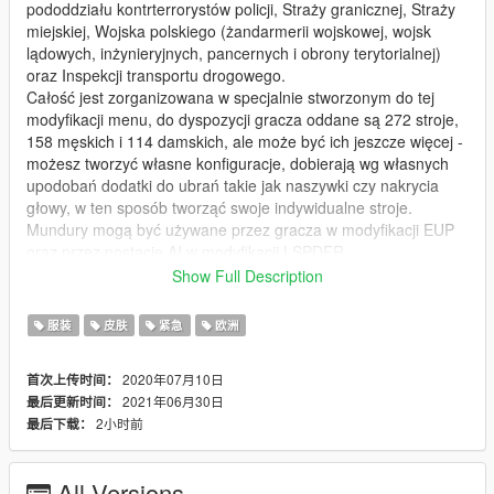
pododdziału kontrterrorystów policji, Straży granicznej, Straży
miejskiej, Wojska polskiego (żandarmerii wojskowej, wojsk
lądowych, inżynieryjnych, pancernych i obrony terytorialnej)
oraz Inspekcji transportu drogowego.
Całość jest zorganizowana w specjalnie stworzonym do tej
modyfikacji menu, do dyspozycji gracza oddane są 272 stroje,
158 męskich i 114 damskich, ale może być ich jeszcze więcej -
możesz tworzyć własne konfiguracje, dobierają wg własnych
upodobań dodatki do ubrań takie jak naszywki czy nakrycia
głowy, w ten sposób tworząć swoje indywidualne stroje.
Mundury mogą być używane przez gracza w modyfikacji EUP
oraz przez postacie AI w modyfikacji LSPDFR.
Show Full Description
Kontakt:
polishemergencyv@gmail.com
服装
皮肤
紧急
欧洲
https://discord.gg/JNW7Hajgwj
https://www.facebook.com/PolishEmergencyV
2020年07月10日
首次上传时间：
2021年06月30日
最后更新时间：
Modyfikacja jest stworzona do używania wraz z pojazdami
2小时前
最后下载：
naszego autorstwa, backup został stworzony specjalnie pod
polskie radiowozy.
Jeżeli nie masz którejś z poniższych modyfikacji, pobierz ją i
All Versions