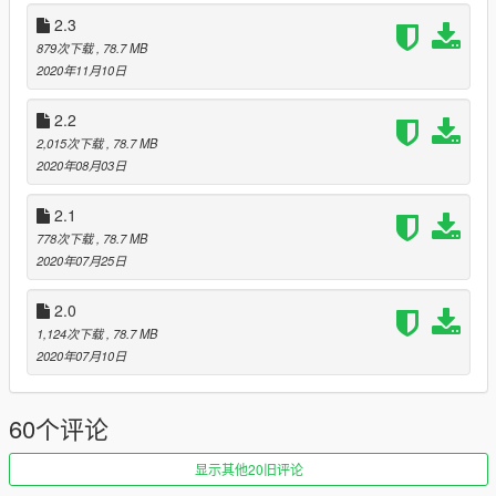
Wersja 2.0:
2.3
Nowe formacje dochodzą do gry: CBŚP, SPKP, SG. Modyfikacja
879次下载
, 78.7 MB
otrzymała stworzone pod nią menu do EUP, z podziałem
2020年11月10日
strojów na formacje. W grze jest w sumie 130 różnych
konfiguracji, 71 strojów męskich i 59 damskich.
2.2
Wraz ze strojami do PEUP pobierasz system polskiego
2,015次下载
, 78.7 MB
wsparcia do modyfikacji LSPDFR. Cała policja oraz straż
2020年08月03日
graniczna w grze będą korzystały z tych samych strojów,
których gracz może używać poprzez EUP Menu. Spotkasz
polskie służby na komisariatach, w pościgach, a także
2.1
wezwiesz je jako wsparcie.
778次下载
, 78.7 MB
2020年07月25日
Wersja 2.1:
Ulepszenie instalatora - zwiększona tolerancja na błędy
2.0
podczas instalacji. Instalator również sam wyłącza EUP S&R,
1,124次下载
, 78.7 MB
które nie jest kompatybilne z PEUP.
2020年07月10日
Wersja 2.2:
Aktualizacja systemu polskiego wsparcia w LSPDFR - dodano
60个评论
BMW 320i do grupy SPEED, zmiany szans na pojazdy w
patrolach. Drobne poprawki strojów kontrterrorystów.
显示其他20旧评论