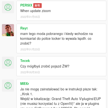
Wersja 2.3:
PERSIX
Aktualizacja systemu polskiego wsparcia w LSPDFR - dodano
封号
radiowóz KIA Ceed SW II w wersji 3.0.
When update zioom
2022年01月05日
Wersja 2.4:
Aktualizacja systemu polskiego wsparcia w LSPDFR - dodano
Rayt
radiowóz BMW 3 F30 330i xDrive.
mam tego moda pobranego i kiedy wchodze na
komisariat do police locker to wywala lspdfr. co
Wersja 2.5:
zrobić?
Aktualizacja systemu polskiego wsparcia w LSPDFR - dodano
radiowóz Opel Insignia.
2022年01月23日
Wersja 3.0:
Tecek
Nowe formacje (wojsko polskie wraz z żandarmerią wojskową,
Czy mógłbyś zrobić pojazd ŻW?
straż miejską oraz inspekcję transportu drogowego), system
2022年05月30日
naszywek, nowe stroje (oraz poprawki poprzednich strojów),
stroje zimowe, stroje covid-19, wsparcie EUP L&O 8.2
MBXr
Wersja 3.0.1:
Ja nie mogę zainstalować bo w instrukcji pisze tak:
Aktualizacja systemu polskiego wsparcia w LSPDFR - dodano
,,Krok 1.
radiowozy Ford Transit Custom.
Wejdź w lokalizację: Grand Theft Auto V\plugins\EUP
Nieznaczne zmiany w instalatorze.
(nie musisz korzystać tu z OpenIV)'' ale ja w plugins