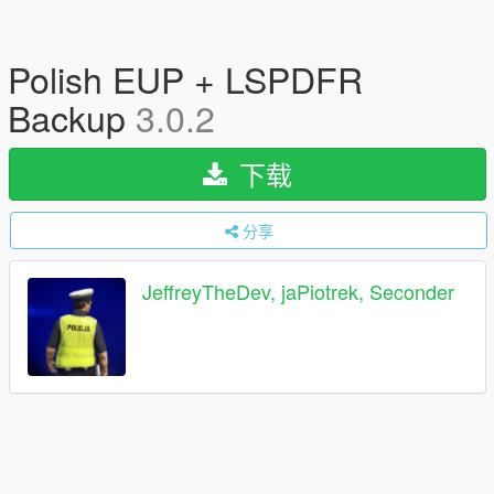
Polish EUP + LSPDFR
Backup
3.0.2
下载
分享
JeffreyTheDev, jaPiotrek, Seconder