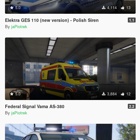
5.0
4,114
13
Elektra GES 110 (new version) - Polish Siren
1.1
By
jaPiotrek
5.0
3,884
12
Federal Signal Vama AS-380
2.2
By
jaPiotrek