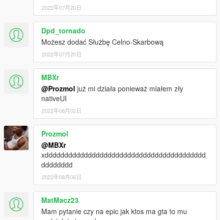
polish-ambulance
2022年07月20日
https://pl.gta5-mods.com/vehicles/kia-cee-d-sw-i-polish-police
https://pl.gta5-mods.com/vehicles/opel-mokka-x-polish-police
https://pl.gta5-mods.com/vehicles/bell-407-polish-police-
Dpd_tornado
helicopter
Możesz dodać Służbę Celno-Skarbową
https://www.lcpdfr.com/downloads/gta5mods/vehiclemodels/31
2022年07月20日
977-opel-insignia-unmarked-polish-police/
https://www.lcpdfr.com/downloads/gta5mods/vehiclemodels/33
MBXr
421-ford-transit-custom/
@Prozmol
już mi działa ponieważ miałem zły
Version 2.0
nativeUI
New units: CBŚP, SPKP, SG. Specially created menu for EUP,
2022年08月02日
130 different uniforms, 71 suits for men and 59 suits for
women.
Prozmol
When you download PEUP, you also have polish LSPDFR
@MBXr
backup system, police officers in police stations, police patrols
xddddddddddddddddddddddddddddddddddddddddd
and backup use polish uniforms.
dddddddd
Version 2.1:
2022年08月06日
Installator improvements - increased the tollerance for user's
installation mistakes. The installator also turns off the EUP
MatMacz23
S&R, which is not compatible with PEUP.
Mam pytanie czy na epic jak ktos ma gta to mu