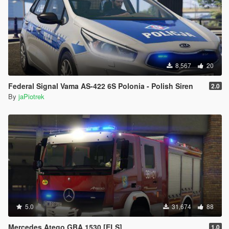
8,567
20
Federal Signal Vama AS-422 6S Polonia - Polish Siren
2.0
By
jaPiotrek
5.0
31,674
88
Mercedes Atego GBA 1530 [ELS]
1.0