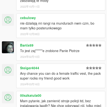
zadziałają te mody
Version 2.2:
2022年10月11日
LSPDFR polish backup system improvements - SPEED group
now uses BMW 320i, changes chances for some vehicles.
Small improvements for counterterrorists.
cebulowy
nie działają mi rangi na mundurach nwm czm, bo
Version 2.3:
mam tylko posterunkowego
LSPDFR polish backup system improvements - added KIA
2022年12月08日
Ceed SW II 3.0 into the lspdfr garage.
Bartix69
Version 2.4:
LSPDFR polish backup system improvements - added BMW 3
To jest zaj******e zrobione Panie Piotrze
F30 330i xDrive into the lspdfr garage.
2024年02月10日
Version 2.5:
Steiger4044
LSPDFR polish backup system improvements - added Opel
Any chance you can do a female traffic vest, the pack
Insignia into the lspdfr garage.
super rocks my friend good work
Version 3.0:
2024年03月16日
New formations (wojsko polskie, żandarmeria wojskowa, straż
miejska, inspekcja transportu drogowego), decals system, new
00szkatula00
uniforms (and uniforms improvements), winter uniforms, covid-
Mam pytanie, jak zamienić stroje policji itd, bez
19 uniforms, EUP L&O 8.2 support
instalowania lspdfr? Nie chcę odgrywać ról, tylko mieć