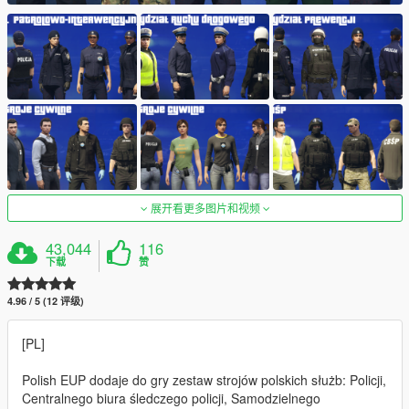
展开看更多图片和视频
43,044
116
下载
赞
4.96 / 5 (12 评级)
[PL]
Polish EUP dodaje do gry zestaw strojów polskich służb: Policji,
Centralnego biura śledczego policji, Samodzielnego