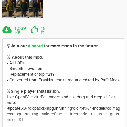
1,539
18
下载
赞
🐷
Join our
discord
for more mods in the future!
🐷
About this mod:
- All LODs
- Smooth movement
- Replacement of top #219
- Converted from Franklin, retextured and edited by P&Q Mods
🐷
Single player installation:
Use OpenIV, click "Edit mode" and just drag and drop all files
here:
\update\x64\dlcpacks\mpgunrunning\dlc.rpf\x64\models\cdimag
es\mpgunrunning_male.rpf\mp_m_freemode_01_mp_m_gunru
nning_01