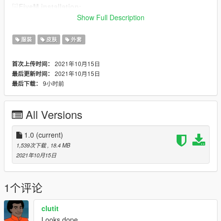
🐷
FiveM installation:
FiveM installation:
Show Full Description
Open your stream folder and just drag and drop all files.
If you want to use it as an addon just check
this
tutorial.
服装
皮肤
外套
2021年10月15日
首次上传时间：
2021年10月15日
最后更新时间：
9小时前
最后下载：
All Versions
1.0
(current)
1,539次下载
, 18.4 MB
2021年10月15日
1个评论
clutit
Looks dope