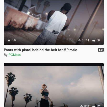
5.0
5,101
58
Pants with pistol behind the belt for MP male
1.0
By
PQMods
834
12