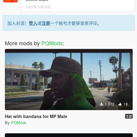
2021年10月16日
加入对话！
登入
或
注册
一个帐号才能够发表评论。
More mods by
PQMods
:
1,312
18
Hat with bandana for MP Male
1.0
By
PQMods