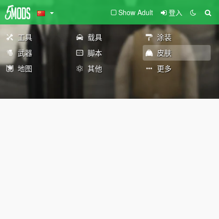
Show Adult
登入
工具
载具
涂装
武器
脚本
皮肤
地图
其他
更多