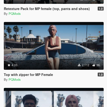
Retexture Pack for MP female (top, pants and shoes)
1.0
By
PQMods
4.33
2,112
36
Top with zipper for MP Female
1.0
By
PQMods