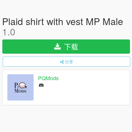
Plaid shirt with vest MP Male
1.0
下载
分享
PQMods