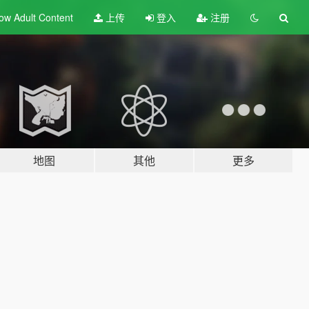
ow Adult
Content
上传
登入
注册
地图
其他
更多