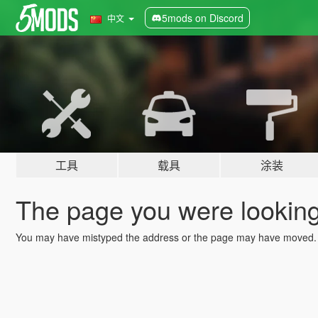
5mods on Discord
中文
工具
载具
涂装
The page you were looking 
You may have mistyped the address or the page may have moved.