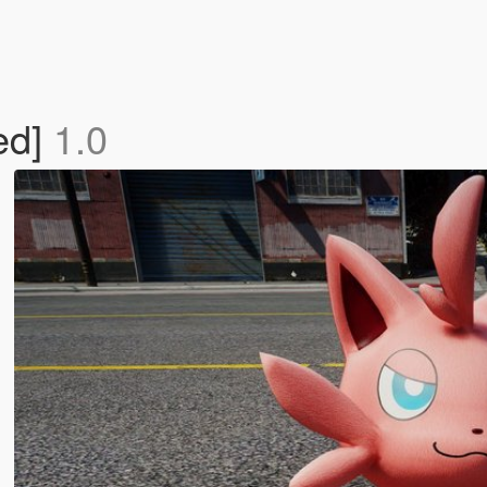
ed]
1.0