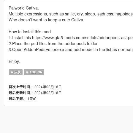
Palworld Cativa.
Multiple expressions, such as smile, cry, sleep, sadness, happiness
Who doesn't want to keep a cute Cativa.
How to install this mod
1.Install this https://www.gta5-mods.com/scripts/addonpeds-asi-pe
2.Place the ped files from the addonpeds folder.
3.Open AddonPedsEditor.exe and add model in the list as normal 
Enjoy.
皮肤
ADD-ON
2024年02月16日
首次上传时间：
2024年02月16日
最后更新时间：
1天前
最后下载：