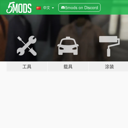
5mods on Discord
中文
工具
载具
涂装