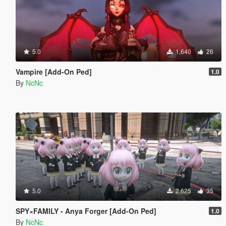
5.0
1,640
26
Vampire [Add-On Ped]
1.0
By
NcNc
5.0
2,625
35
SPY×FAMILY - Anya Forger [Add-On Ped]
1.0
By
NcNc