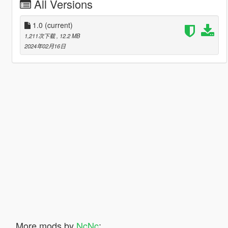
All Versions
1.0
(current)
1,211次下载
, 12.2 MB
2024年02月16日
More mods by
NcNc
: