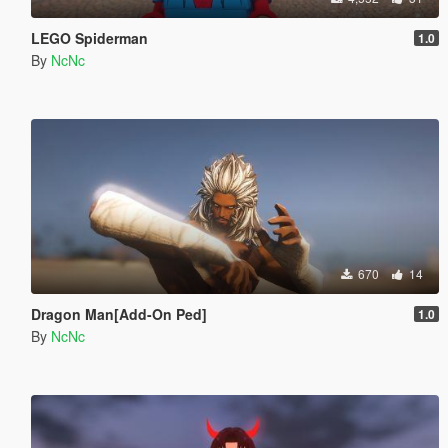
LEGO Spiderman
1.0
By
NcNc
670
14
Dragon Man[Add-On Ped]
1.0
By
NcNc