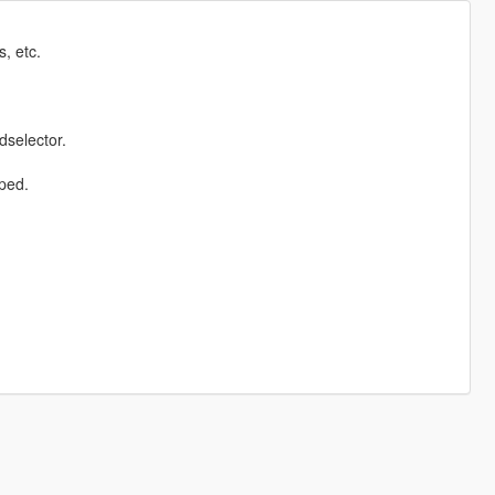
, etc.
dselector.
ped.