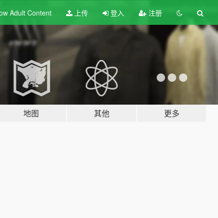
ow Adult
Content
上传
登入
注册
地图
其他
更多