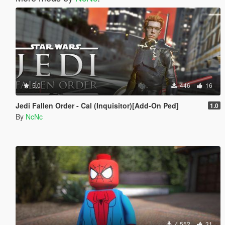
5.0
446
16
Jedi Fallen Order - Cal (Inquisitor)[Add-On Ped]
1.0
By
NcNc
4,552
31