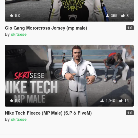
5.0
395
8
Glo Gang Motorcross Jersey (mp male)
1.0
By
skrtsese
5.0
1,940
16
Nike Tech Fleece (MP Male) (S.P & FiveM)
1.0
By
skrtsese