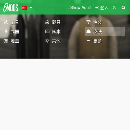
Show Adult
登入
工具
载具
涂装
武器
脚本
皮肤
地图
其他
更多