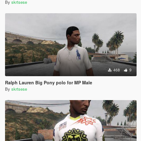
By
skrtsese
468
9
Ralph Lauren Big Pony polo for MP Male
By
skrtsese