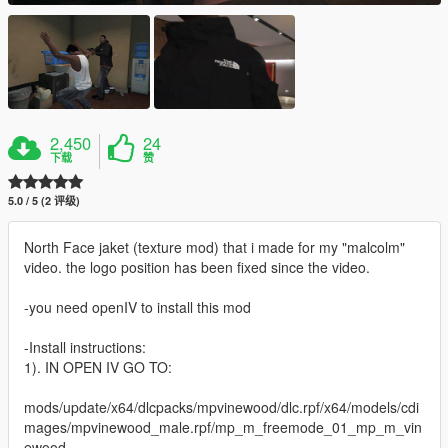
2,450
24
下载
赞
5.0 / 5 (2 评级)
North Face jaket (texture mod) that i made for my "malcolm"
video. the logo position has been fixed since the video.
-you need openIV to install this mod
-Install instructions:
1). IN OPEN IV GO TO:
mods/update/x64/dlcpacks/mpvinewood/dlc.rpf/x64/models/cdi
mages/mpvinewood_male.rpf/mp_m_freemode_01_mp_m_vin
ewood