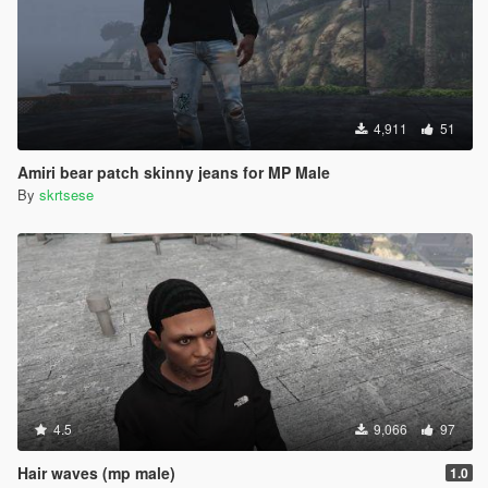
4,911
51
Amiri bear patch skinny jeans for MP Male
By
skrtsese
4.5
9,066
97
Hair waves (mp male)
1.0