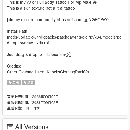
This is my v3 of Full Body Tattoo For Mp Male 😅
This is a skin texture not a real tattoo
join my discord community:https://discord.gg/vGECPAYk
Install Path:
mods/update/x64/dlcpacks/patchday4ng/dlc.rpf/x64/models/pe
d_mp_overlay_txds.rpf
Just drag & drop to this location👆👆
Credits:
Other Clothing Used: KnocksClothingPackV4
皮肤
纹身
2023年09月02日
首次上传时间：
2023年09月02日
最后更新时间：
19小时前
最后下载：
All Versions