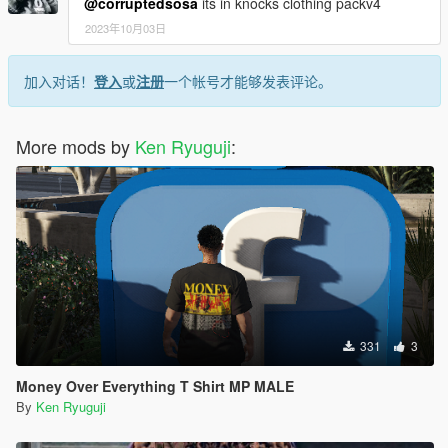
@corruptedsosa
its in knocks clothing packv4
2023年10月03日
加入对话！
登入
或
注册
一个帐号才能够发表评论。
More mods by
Ken Ryuguji
:
331
3
Money Over Everything T Shirt MP MALE
By
Ken Ryuguji