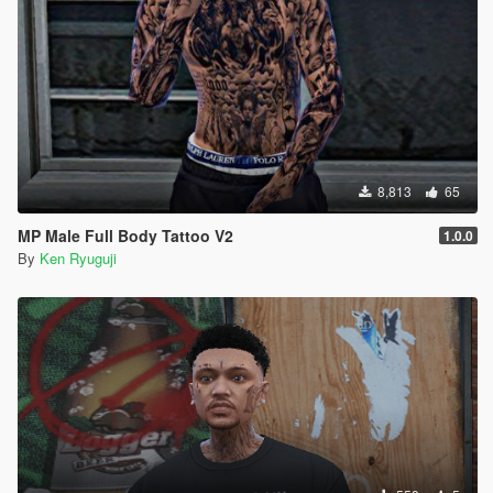
8,813
65
MP Male Full Body Tattoo V2
1.0.0
By
Ken Ryuguji