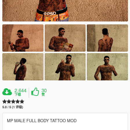
2,644
30
下载
赞
5.0 / 5 (1 评级)
MP MALE FULL BODY TATTOO MOD