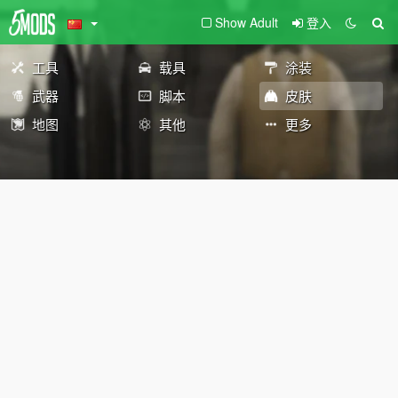
Show Adult
登入
工具
载具
涂装
武器
脚本
皮肤
地图
其他
更多