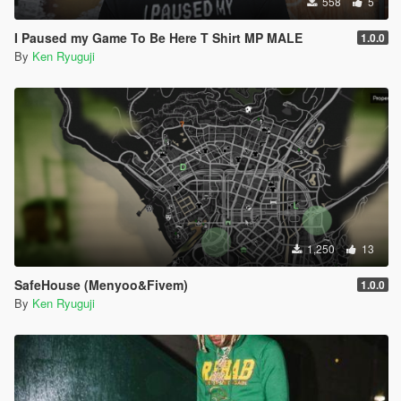
558
5
I Paused my Game To Be Here T Shirt MP MALE
1.0.0
By
Ken Ryuguji
1,250
13
SafeHouse (Menyoo&Fivem)
1.0.0
By
Ken Ryuguji