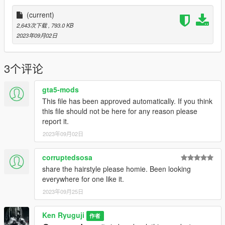
(current)
2,643次下载
, 793.0 KB
2023年09月02日
3个评论
gta5-mods
This file has been approved automatically. If you think
this file should not be here for any reason please
report it.
2023年09月02日
corruptedsosa
share the hairstyle please homie. Been looking
everywhere for one like it.
2023年09月25日
Ken Ryuguji
作者