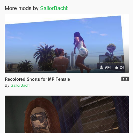
More mods by
SailorBachi
:
964
24
Recolored Shorts for MP Female
1.1
By
SailorBachi