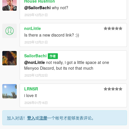
House Rushton
@SailorBachi
why not?
2023年12月21日
notLittle
Is there a new discord link? :))
2023年12月21日
SailorBachi
作者
@notLittle
not really, i got a little space at one
Menyoo Discord, but its not that much
2023年12月22日
LRNSR
i love it
2026年01月16日
加入对话！
登入
或
注册
一个帐号才能够发表评论。