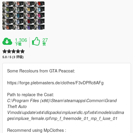
1,306
27
下载
赞
5.0 / 5 (3 评级)
Some Recolours from GTA Peacoat:
https://forge.plebmasters.de/clothes/F3vDPRc8AFg
Path to replace the Coat:
C:\Program Files (x86)\Steam\steamapps\Common\Grand
Theft Auto
V\mods\update\x64\dlcpacks\mpluxe\dlc.rpf\x64\models\cdima
ges\mpluxe_female.rpf\mp_f_freemode_01_mp_f_luxe_01
Recommend using MpClothes :