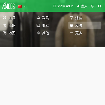
Show Adult
登入
工具
载具
涂装
武器
脚本
皮肤
地图
其他
更多