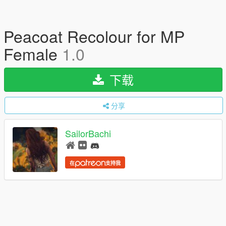
Peacoat Recolour for MP
Female
1.0
下载
分享
SailorBachi
在
支持我