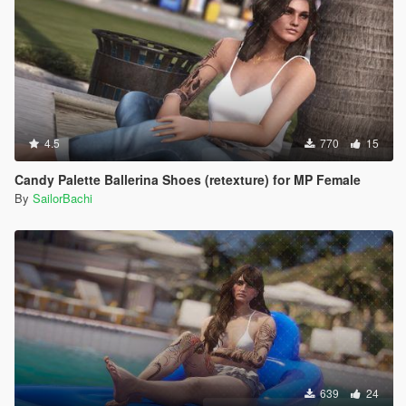
4.5
770
15
Candy Palette Ballerina Shoes (retexture) for MP Female
By
SailorBachi
639
24