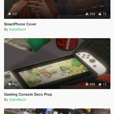
5.0
546
15
SmartPhone Cover
By
SailorBachi
5.0
495
13
Gaming Console Deco Prop
By
SailorBachi