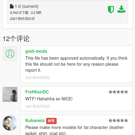
Discord -Kollix#7776
Discord Server - https://discord.gg/Z6crNgP
1.0
(current)
Mail - Kollix1@gmail.com
9,542次下载
, 3.2 MB
2021年05月23日
12个评论
gta5-mods
This file has been approved automatically. If you think
this file should not be here for any reason please
report it.
2021年05月23日
FreHlionDC
WTF! Hahahha so NICE!
2021年05月23日
Kubanetz
封号
Please make more models for fat character (leather
jacket, shirt, coat etc)