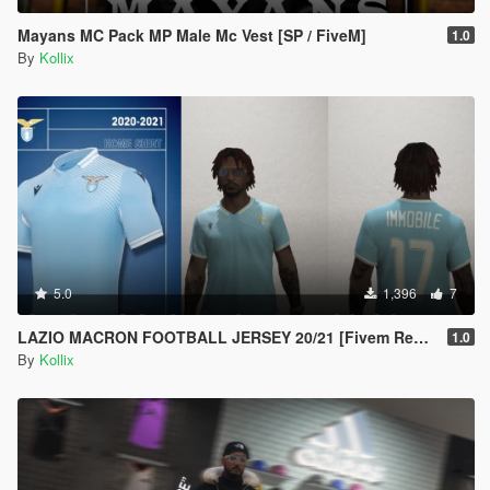
Mayans MC Pack MP Male Mc Vest [SP / FiveM]
1.0
By
Kollix
5.0
1,396
7
LAZIO MACRON FOOTBALL JERSEY 20/21 [Fivem Ready]
1.0
By
Kollix