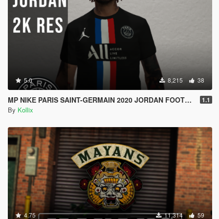
5.0
8,215
38
MP NIKE PARIS SAINT-GERMAIN 2020 JORDAN FOOTBALL JERSEY BLACK [Fivem Ready]
1.1
By
Kollix
4.75
11,314
59