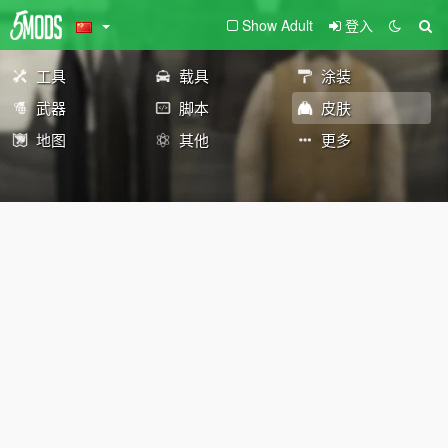
Show Adult
登入
工具
载具
涂装
武器
脚本
皮肤
地图
其他
更多