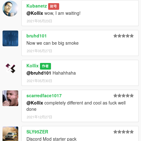
Kubanetz
封号
@Kollix
wow, I am waiting!
2021年05月23日
bruhd101
Now we can be big smoke
2021年05月27日
Kollix
作者
@bruhd101
Hahahhaha
2021年05月30日
scarredface1017
@Kollix
completely different and cool as fuck well
done
2021年12月27日
SLY95ZER
Discord Mod starter pack