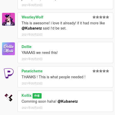
2021年05月23日
WestleyWolf
This is awesome! i love it already! if it had more like
@Kubanetz
said I'd be set.
2021年05月23日
Dollie
YAAAAS we need this!
2021年05月23日
Patatichette
THANKS ! This is what people needed !
2021年05月23日
Kollix
作者
Comming soon haha!
@Kubanetz
2021年05月23日