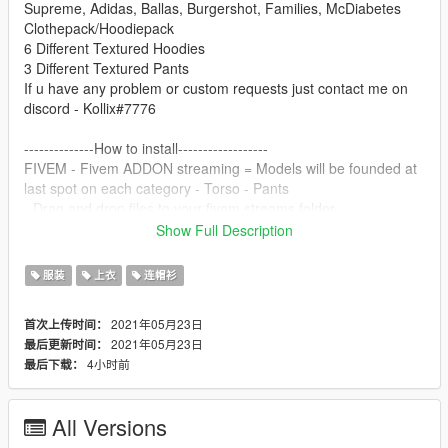
Supreme, Adidas, Ballas, Burgershot, Families, McDiabetes
Clothepack/Hoodiepack
6 Different Textured Hoodies
3 Different Textured Pants
If u have any problem or custom requests just contact me on
discord - Kollix#7776
--------------How to install------------------
FIVEM - Fivem ADDON streaming = Models will be founded at
last spot on each category - Torso - Pants
- Drag and drop files to your fivem streams folder
Done!
Show Full Description
SINGLEPLAYER
服装
上衣
连帽衫
-Search in openiv -
mp_m_freemode_01_mp_m_gunrunning_01 etc. and find
2021年05月23日
首次上传时间：
some jbib.ydd and replace them with the new files. And replace
2021年05月23日
最后更新时间：
all the jbib_diff_?_uni.ytd and
4小时前
最后下载：
do the same with the pants - Lowr..
Done!
All Versions
Contact: