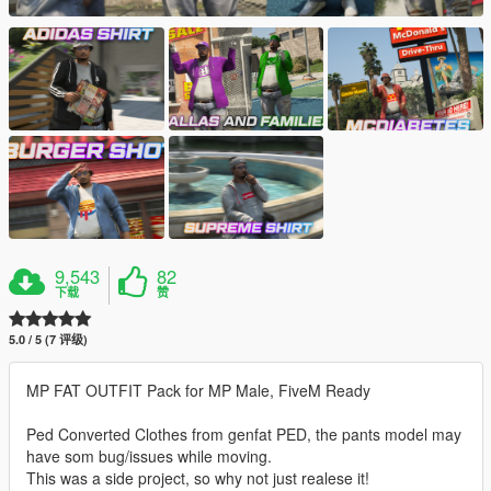
9,543
82
下载
赞
5.0 / 5 (7 评级)
MP FAT OUTFIT Pack for MP Male, FiveM Ready
Ped Converted Clothes from genfat PED, the pants model may
have som bug/issues while moving.
This was a side project, so why not just realese it!