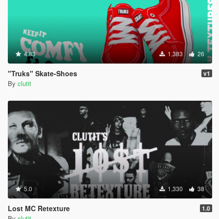
4.83
1,383
26
"Truks" Skate-Shoes
v1
By
clutit
5.0
1,330
38
Lost MC Retexture
1.0
By
clutit