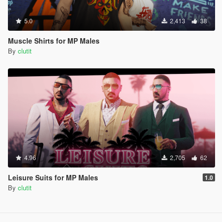
5.0
2,413
38
Muscle Shirts for MP Males
By
clutit
4.96
2,705
62
Leisure Suits for MP Males
1.0
By
clutit