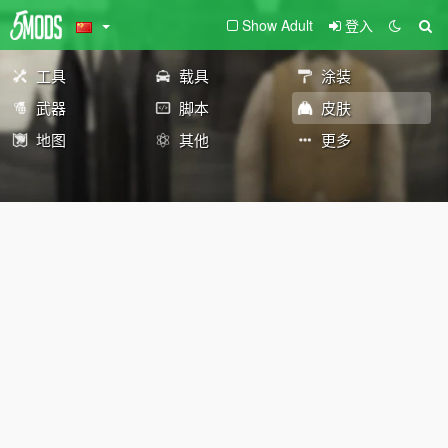
Show Adult
登入
工具
载具
涂装
武器
脚本
皮肤
地图
其他
更多