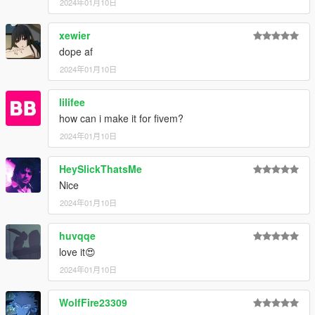
2024年01月10日
xewier
dope af
2024年01月10日
lilifee
how can i make it for fivem?
2024年01月10日
HeySlickThatsMe
Nice
2024年01月10日
huvqqe
love it😍
2024年01月10日
WolfFire23309