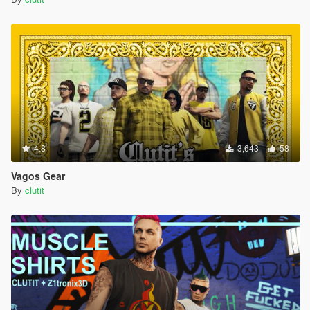
4.8
3,643
58
Vagos Gear
By
clutit