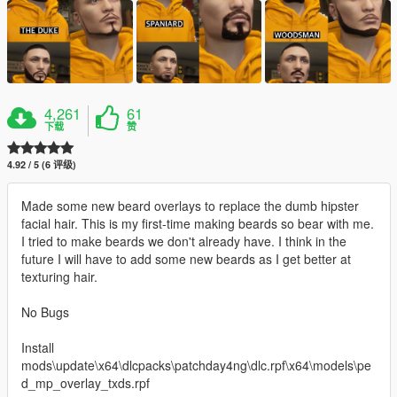
4,261
61
下载
赞
4.92 / 5 (6 评级)
Made some new beard overlays to replace the dumb hipster
facial hair. This is my first-time making beards so bear with me.
I tried to make beards we don't already have. I think in the
future I will have to add some new beards as I get better at
texturing hair.
No Bugs
Install
mods\update\x64\dlcpacks\patchday4ng\dlc.rpf\x64\models\pe
d_mp_overlay_txds.rpf