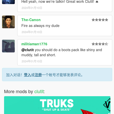
Hell yeah, now we're talkin! Great work Clutit! 🔥
2024年01月10日
The-Canon
Fire as always my dude
2024年01月10日
militiaman1776
@clutit
you should do a boots pack like shiny and
muddy, tall and short.
2024年01月10日
加入对话！
登入
或
注册
一个帐号才能够发表评论。
More mods by
clutit
: