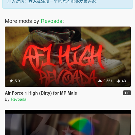
加入对话！
登入
或
注册
一个帐号才能够发表评论。
More mods by
Revoada
:
5.0
2,561
43
Air Force 1 High (Dirty) for MP Male
1.0
By
Revoada