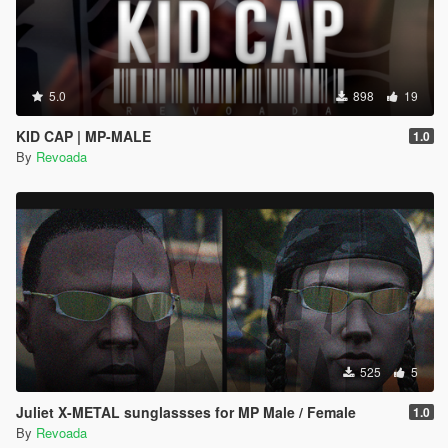
5.0
898
19
KID CAP | MP-MALE
1.0
By
Revoada
525
5
Juliet X-METAL sunglassses for MP Male / Female
1.0
By
Revoada