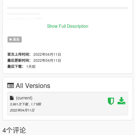
--------------------------------------------------------------------------------
----------------------
Installation for MP
Show Full Description
mods \ x64v.rpf \ models \ cdimages \ streamedpeds-mp.rpf \
mp-m-freemode-01_p
服装
------------------------------------------------- ------------------------------
-----------------------
2022年04月11日
首次上传时间：
DISCORD: https://discord.gg/s8M7Bk8pj9
2022年04月11日
最后更新时间：
1天前
最后下载：
All Versions
(current)
3,961次下载
, 1.7 MB
2022年04月11日
4个评论