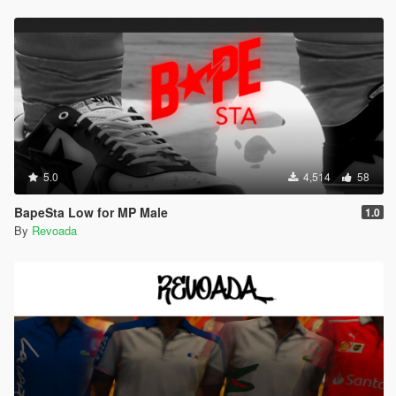
5.0
4,514
58
BapeSta Low for MP Male
1.0
By
Revoada