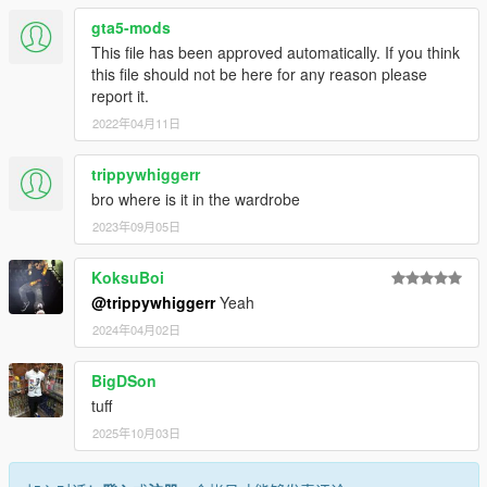
gta5-mods
This file has been approved automatically. If you think
this file should not be here for any reason please
report it.
2022年04月11日
trippywhiggerr
bro where is it in the wardrobe
2023年09月05日
KoksuBoi
@trippywhiggerr
Yeah
2024年04月02日
BigDSon
tuff
2025年10月03日