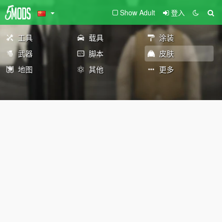
Show Adult
登入
工具
载具
涂装
武器
脚本
皮肤
地图
其他
更多