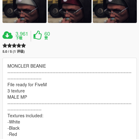
3,961
60
下载
赞
5.0 / 5 (1 评级)
MONCLER BEANIE
--------------------------------------------------------------------------------
----------------------
File ready for FiveM
3 texture
MALE MP
--------------------------------------------------------------------------------
----------------------
Textures included:
-White
-Black
-Red