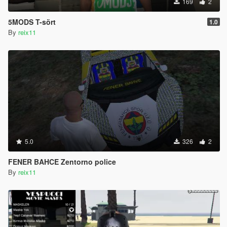
169
2
5MODS T-sört
1.0
By
reix11
5.0
326
2
FENER BAHCE Zentorno police
By
reix11