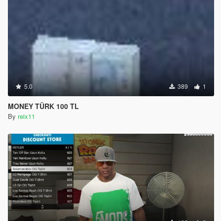
5.0
389
1
MONEY TÜRK 100 TL
By
reix11