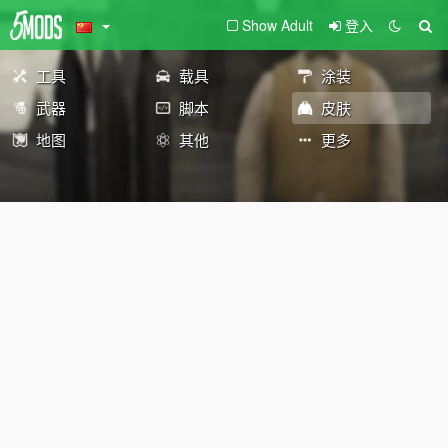
Show Adult
登入
工具
载具
涂装
武器
脚本
皮肤
地图
其他
更多