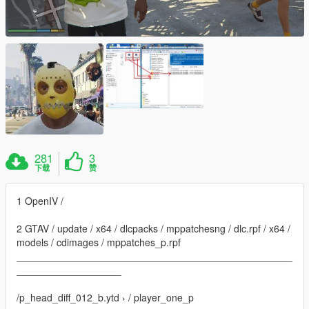
281
3
下载
赞
1 OpenIV /
2 GTAV / update / x64 / dlcpacks / mppatchesng / dlc.rpf / x64 /
models / cdimages / mppatches_p.rpf
__________________________________________________
___________________
/p_head_diff_012_b.ytd › / player_one_p