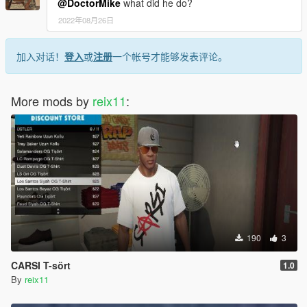
@DoctorMike
what did he do?
2022年08月26日
加入对话！
登入
或
注册
一个帐号才能够发表评论。
More mods by
reix11
:
190
3
CARSI T-sört
1.0
By
reix11