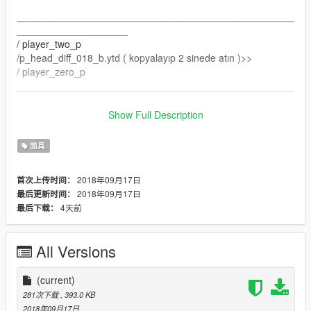
__________________________________________________
____________________
/ player_two_p
/p_head_diff_018_b.ytd ( kopyalayıp 2 sinede atın )>>
/ player_zero_p
__________________________________________________
___________________
Show Full Description
doru yüklerseniz 100% olur
面具
herhangibi yanlıs yüklemede hatadan sorumlu degilim
2018年09月17日
首次上传时间：
R E İ X 11
2018年09月17日
最后更新时间：
4天前
最后下载：
All Versions
(current)
281次下载
, 393.0 KB
2018年09月17日