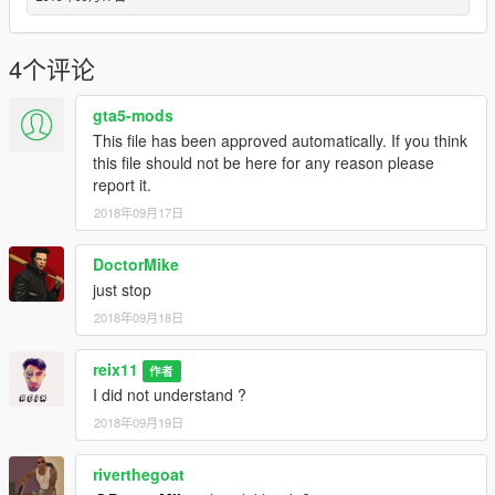
4个评论
gta5-mods
This file has been approved automatically. If you think
this file should not be here for any reason please
report it.
2018年09月17日
DoctorMike
just stop
2018年09月18日
reix11
作者
I did not understand ?
2018年09月19日
riverthegoat