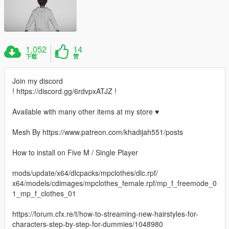
1,052
14
下载
赞
Join my discord
! https://discord.gg/6rdvpxATJZ !
Available with many other items at my store ♥
Mesh By https://www.patreon.com/khadijah551/posts
How to install on Five M / Single Player
mods/update/x64/dlcpacks/mpclothes/dlc.rpf/
x64/models/cdimages/mpclothes_female.rpf/mp_f_freemode_0
1_mp_f_clothes_01
https://forum.cfx.re/t/how-to-streaming-new-hairstyles-for-
characters-step-by-step-for-dummies/1048980