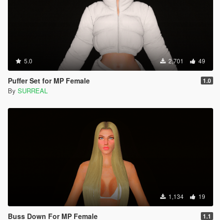
5.0
2,701
49
Puffer Set for MP Female
1.0
By
SURREAL
1,134
19
Buss Down For MP Female
1.1