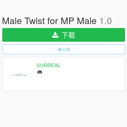
Male Twist for MP Male
1.0
下载
分享
SURREAL