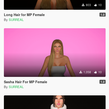
803
10
Long Hair for MP Female
1.0
By
SURREAL
1,058
10
Sasha Hair For MP Female
1.0
By
SURREAL