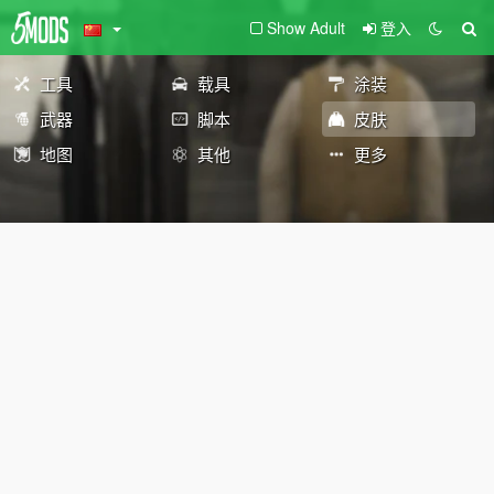
Show Adult
登入
工具
载具
涂装
武器
脚本
皮肤
地图
其他
更多