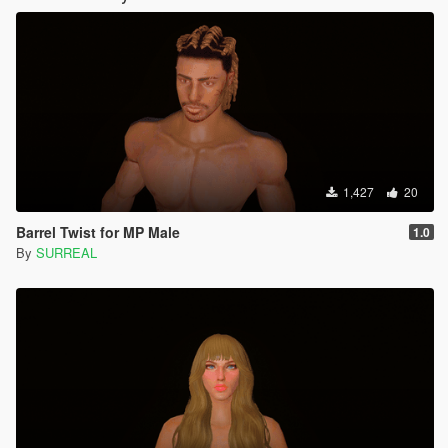
1,427
20
Barrel Twist for MP Male
1.0
By
SURREAL