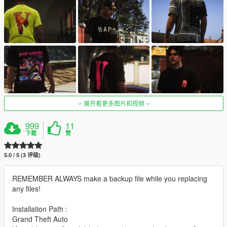
展开看更多图片和视频
999
11
下载
赞
5.0 / 5 (3 评级)
REMEMBER ALWAYS make a backup file while you replacing
any files!
Installation Path :
Grand Theft Auto