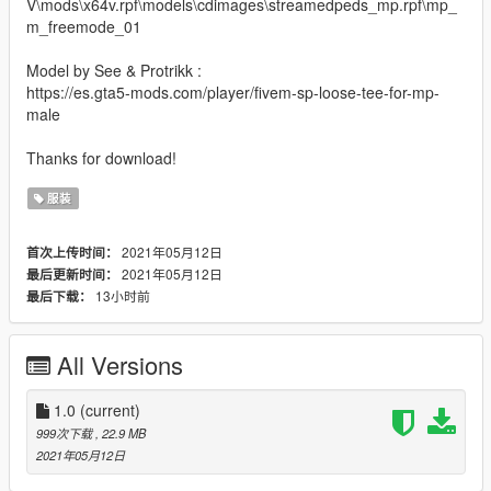
V\mods\x64v.rpf\models\cdimages\streamedpeds_mp.rpf\mp_
m_freemode_01
Model by See & Protrikk :
https://es.gta5-mods.com/player/fivem-sp-loose-tee-for-mp-
male
Thanks for download!
服装
2021年05月12日
首次上传时间：
2021年05月12日
最后更新时间：
13小时前
最后下载：
All Versions
1.0
(current)
999次下载
, 22.9 MB
2021年05月12日