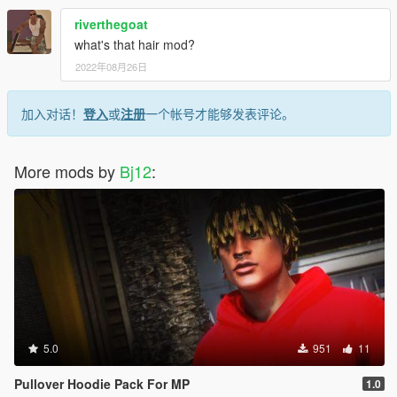
riverthegoat
what's that hair mod?
2022年08月26日
加入对话！
登入
或
注册
一个帐号才能够发表评论。
More mods by
Bj12
:
5.0
951
11
Pullover Hoodie Pack For MP
1.0