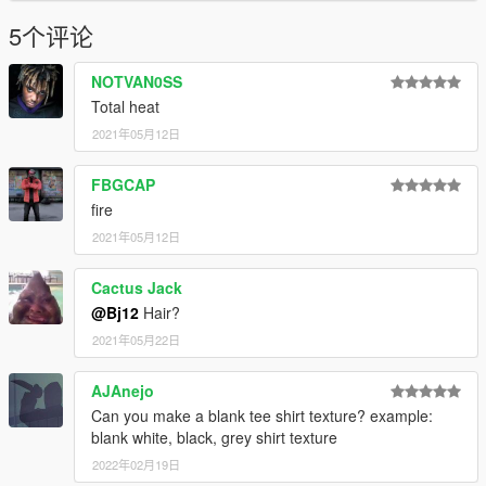
5个评论
NOTVAN0SS
Total heat
2021年05月12日
FBGCAP
fire
2021年05月12日
Cactus Jack
@Bj12
Hair?
2021年05月22日
AJAnejo
Can you make a blank tee shirt texture? example:
blank white, black, grey shirt texture
2022年02月19日