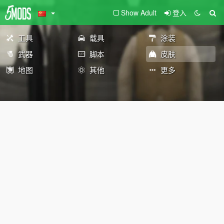
Show Adult
登入
工具
载具
涂装
武器
脚本
皮肤
地图
其他
更多