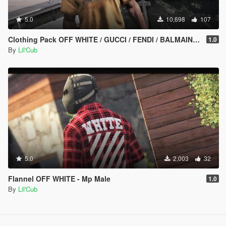
5.0
10,698
107
Clothing Pack OFF WHITE / GUCCI / FENDI / BALMAIN / VERSACE / GNARCOTIC / BALENCIAGA
1.0
By
Lil'Cub
5.0
2,003
32
Flannel OFF WHITE - Mp Male
1.0
By
Lil'Cub