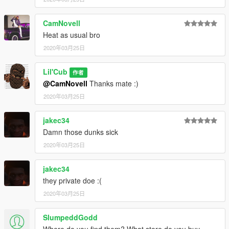
CamNovell
Heat as usual bro
2020年03月25日
Lil'Cub
作者
@CamNovell
Thanks mate :)
2020年03月25日
jakec34
Damn those dunks sick
2020年03月25日
jakec34
they private doe :(
2020年03月25日
SlumpeddGodd
Where do you find them? What store do you buy