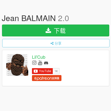
Jean BALMAIN
2.0
下载
分享
Lil'Cub
在
支持我