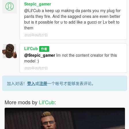
Stepic_gamer
@Lil'Cub a keep up making da pants you my plug for
pants they fire. And the sagged ones are even better
but is it possible for u to add like a gucci or Lv belt to
them
2020年05月27日
Lil'Cub
作者
@Stepic_gamer
Im not the content creator for this
model :)
2020年05月27日
加入对话！
登入
或
注册
一个帐号才能够发表评论。
More mods by
Lil'Cub
: