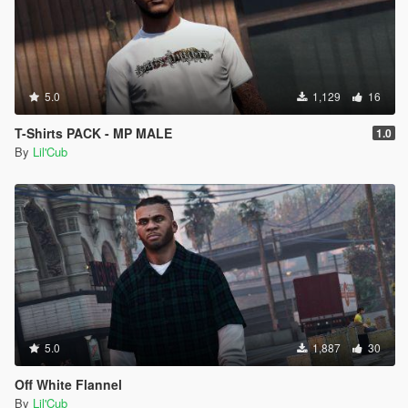
5.0
1,129
16
T-Shirts PACK - MP MALE
1.0
By
Lil'Cub
5.0
1,887
30
Off White Flannel
By
Lil'Cub