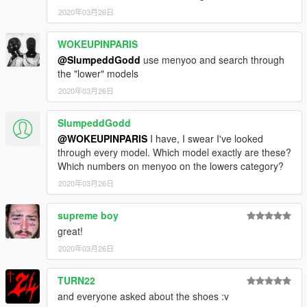
2020年03月26日
WOKEUPINPARIS
@SlumpeddGodd
use menyoo and search through
the "lower" models
2020年03月26日
SlumpeddGodd
@WOKEUPINPARIS
I have, I swear I've looked
through every model. Which model exactly are these?
Which numbers on menyoo on the lowers category?
2020年03月26日
supreme boy
great!
2020年03月26日
TURN22
and everyone asked about the shoes :v