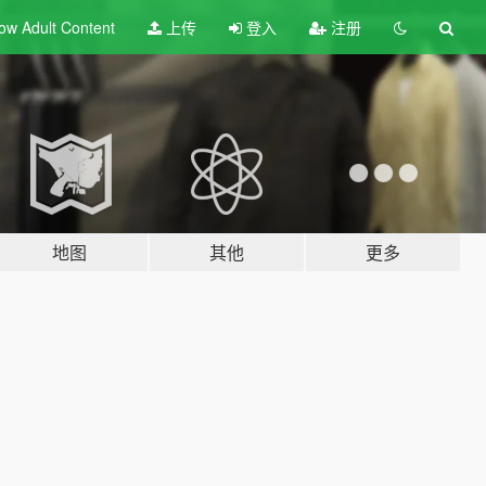
ow Adult
Content
上传
登入
注册
地图
其他
更多