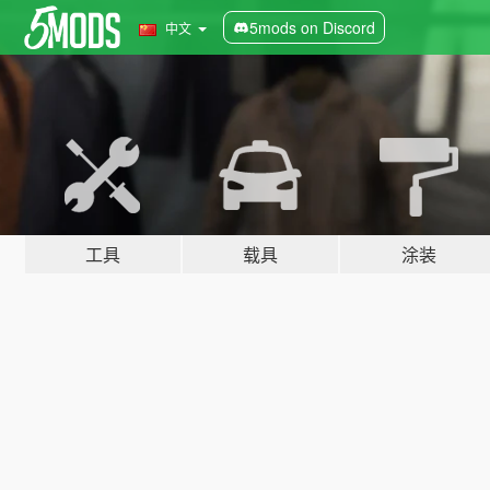
5mods on Discord
中文
工具
载具
涂装