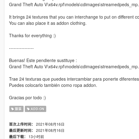
Grand Theft Auto V\x64v.rpf\models\cdimages\streamedpeds_mp
It brings 24 textures that you can interchange to put on different c
You can also place it as addon clothing.
Thanks for everything :)
----------------
Buenas! Este pendiente sustituye :
Grand Theft Auto V\x64v.rpf\models\cdimages\streamedpeds_mp
Trae 24 texturas que puedes intercambiar para ponerte diferente
Puedes colocarlo también como ropa addon.
Gracias por todo :)
服装
ADD-ON
2021年08月16日
首次上传时间：
2021年08月16日
最后更新时间：
13小时前
最后下载：