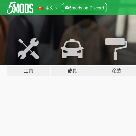
5mods on Discord
中文
工具
载具
涂装