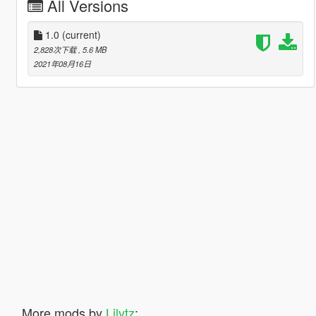
All Versions
1.0
(current)
2,828次下载
, 5.6 MB
2021年08月16日
More mods by
Lilytz
: