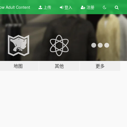
ow Adult
Content
上传
登入
注册
地图
其他
更多