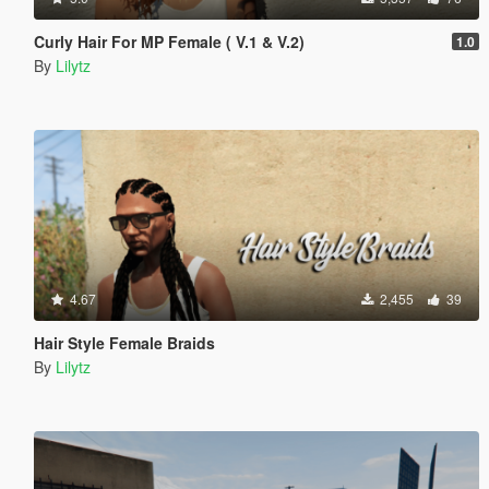
Curly Hair For MP Female ( V.1 & V.2)
1.0
By
Lilytz
4.67
2,455
39
Hair Style Female Braids
By
Lilytz