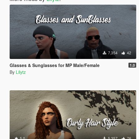
7,354
42
Glasses & Sunglasses for MP Male/Female
1.0
By
Lilytz
5.0
5,357
76