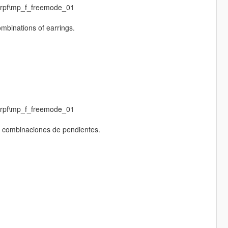
.rpf\mp_f_freemode_01
ombinations of earrings.
.rpf\mp_f_freemode_01
s combinaciones de pendientes.