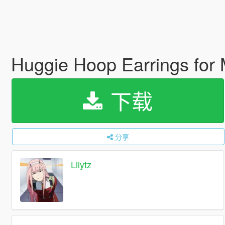
Huggie Hoop Earrings fo
下载
分享
Lilytz