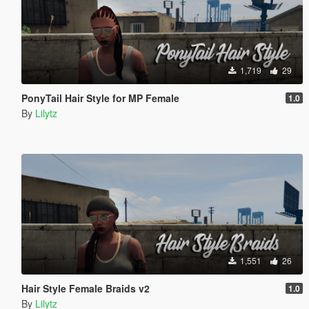
1,719
29
PonyTail Hair Style for MP Female
1.0
By
Lilytz
1,551
26
Hair Style Female Braids v2
1.0
By
Lilytz