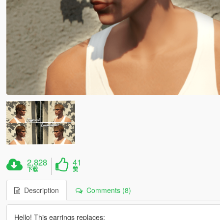
2,828
41
下载
赞
Description
Comments (8)
Hello! This earrings replaces: