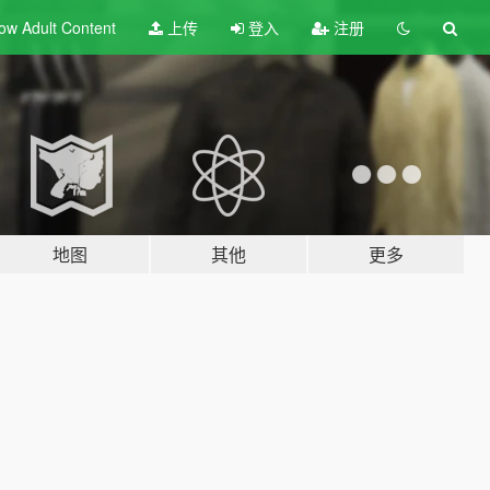
ow Adult
Content
上传
登入
注册
地图
其他
更多