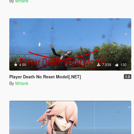
By
Mrtank
4.56
7,938
130
Player Death No Reset Model[.NET]
1.0
By
Mrtank