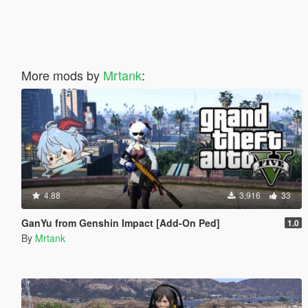
More mods by
Mrtank
:
4.88
3,916
33
GanYu from Genshin Impact [Add-On Ped]
1.0
By
Mrtank