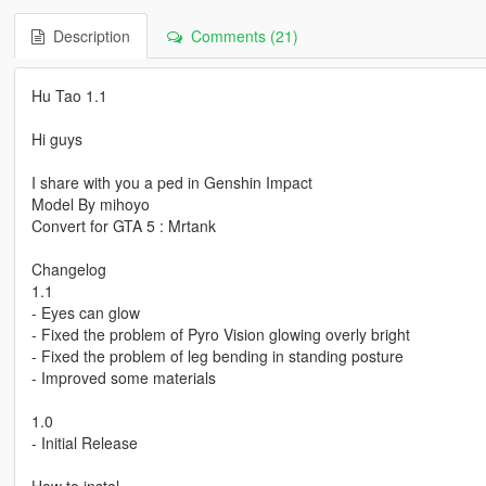
Description
Comments (21)
Hu Tao 1.1
Hi guys
I share with you a ped in Genshin Impact
Model By mihoyo
Convert for GTA 5 : Mrtank
Changelog
1.1
- Eyes can glow
- Fixed the problem of Pyro Vision glowing overly bright
- Fixed the problem of leg bending in standing posture
- Improved some materials
1.0
- Initial Release
How to instal