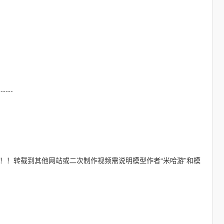
------
频！！！转载到其他网站或二次制作视频需说明模型作者“米哈游”和模