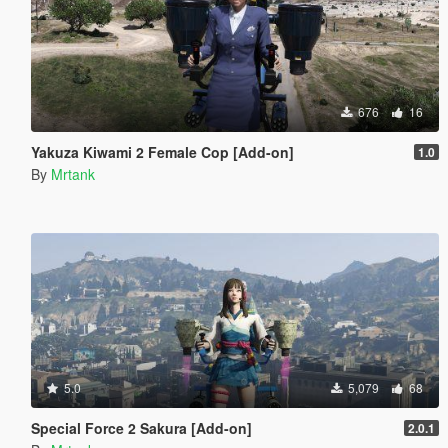
676
16
Yakuza Kiwami 2 Female Cop [Add-on]
1.0
By
Mrtank
5.0
5,079
68
Special Force 2 Sakura [Add-on]
2.0.1