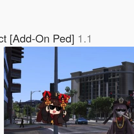
ct [Add-On Ped]
1.1