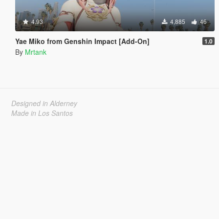
4.93
4,885
46
Yae Miko from Genshin Impact [Add-On]
1.0
By
Mrtank
Designed in Alderney
Made in Los Santos