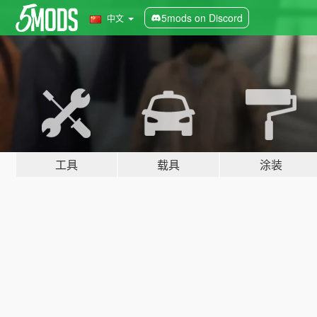
5mods on Discord
中文
工具
载具
涂装