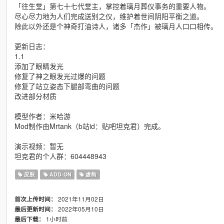
「往生堂」第七十七代堂主，掌控着璃月葬仪事务的重要人物。
尽心尽力地为人们完成送别之仪，维护着世间阴阳平衡之道。
除此以外还是个神奇打油诗人，诸多「杰作」被璃月人口口相传。
更新日志：
1.1
添加了眼睛发光
修复了神之眼发光过爆的问题
修复了站立姿态下腿部弯曲的问题
改进部分材质
模型作者：米哈游
Mod制作由Mrtank（b站id：贴吧坦克君）完成。
演示视频：暂无
坦克君的个人群：604448943
皮肤
ADD-ON
虚构
2021年11月02日
首次上传时间：
2022年05月10日
最后更新时间：
1小时前
最后下载：