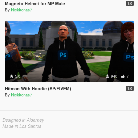
Magneto Helmet for MP Male
1.0
By
Nickkonas7
5.0
940
7
Hitman With Hoodie (SP/FIVEM)
1.0
By
Nickkonas7
Designed in Alderney
Made in Los Santos