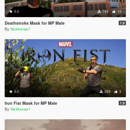
5.0
743
13
Deathstroke Mask for MP Male
1.0
By
Nickkonas7
5.0
269
3
Iron Fist Mask for MP Male
1.0
By
Nickkonas7