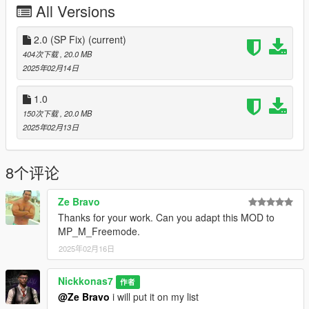
All Versions
2.0 (SP Fix)
(current)
404次下载
, 20.0 MB
2025年02月14日
1.0
150次下载
, 20.0 MB
2025年02月13日
8个评论
Ze Bravo
Thanks for your work. Can you adapt this MOD to
MP_M_Freemode.
2025年02月16日
Nickkonas7
作者
@Ze Bravo
i will put it on my list