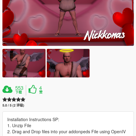
553
4
下载
赞
5.0 / 5 (2 评级)
Installation Instructions SP:
1. Unzip File
2. Drag and Drop files into your addonpeds File using OpenIV