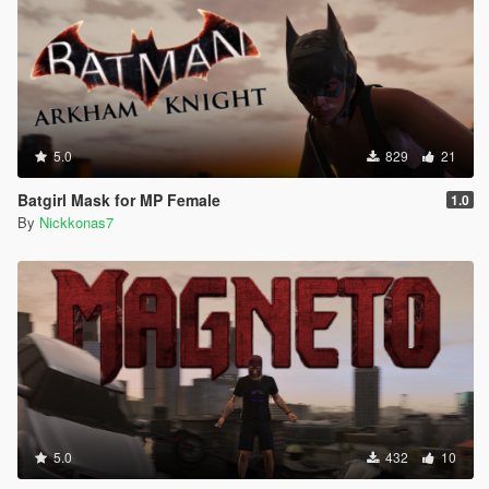
5.0
829
21
Batgirl Mask for MP Female
1.0
By
Nickkonas7
5.0
432
10