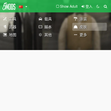
Show Adult
登入
工具
载具
涂装
武器
脚本
皮肤
地图
其他
更多