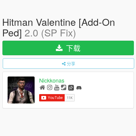
Hitman Valentine [Add-On
Ped]
2.0 (SP Fix)
下载
分享
Nickkonas