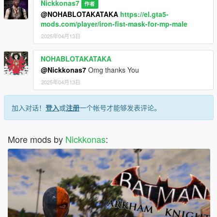
Nickkonas7
作者
@NOHABLOTAKATAKA
https://el.gta5-
mods.com/player/iron-fist-mask-for-mp-male
2025年04月13日
NOHABLOTAKATAKA
@Nickkonas7
Omg thanks You
2025年04月13日
加入对话！
登入
或
注册
一个帐号才能够发表评论。
More mods by
Nickkonas
: