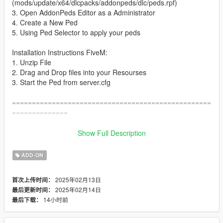
(mods/update/x64/dlcpacks/addonpeds/dlc/peds.rpf)
3. Open AddonPeds Editor as a Administrator
4. Create a New Ped
5. Using Ped Selector to apply your peds
Installation Instructions FiveM:
1. Unzip File
2. Drag and Drop files into your Resourses
3. Start the Ped from server.cfg
==================================================
==============
My YouTube channel: https://www.youtube.com/c/Nickkonas
Show Full Description
If you want custom Ped contact with me
ADD-ON
2025年02月13日
首次上传时间：
2025年02月14日
最后更新时间：
14小时前
最后下载：