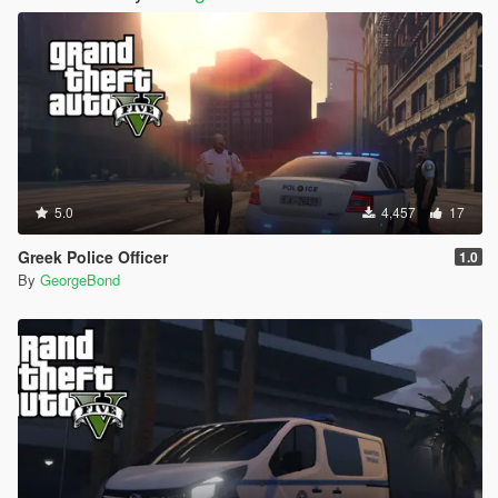
5.0
4,457
17
Greek Police Officer
1.0
By
GeorgeBond