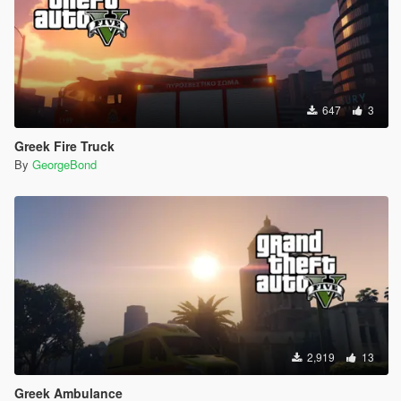
647
3
Greek Fire Truck
By
GeorgeBond
2,919
13
Greek Ambulance