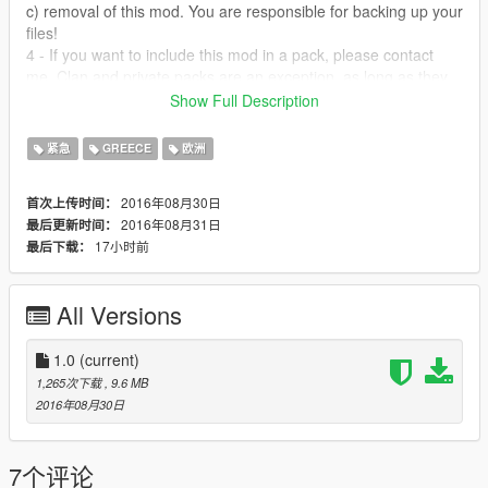
c) removal of this mod. You are responsible for backing up your
files!
4 - If you want to include this mod in a pack, please contact
me. Clan and private packs are an exception, as long as they
stay 'private'. Correct credits must be given at ALL times.
Show Full Description
all copyright has been received and it's forbidden to edit or to
紧急
GREECE
欧洲
upload to another site or forum
2016年08月30日
首次上传时间：
2016年08月31日
最后更新时间：
17小时前
最后下载：
All Versions
1.0
(current)
1,265次下载
, 9.6 MB
2016年08月30日
7个评论