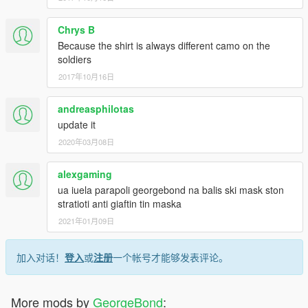
Chrys B
Because the shirt is always different camo on the
soldiers
2017年10月16日
andreasphilotas
update it
2020年03月08日
alexgaming
ua iuela parapoli georgebond na balis ski mask ston
stratioti anti giaftin tin maska
2021年01月09日
加入对话！
登入
或
注册
一个帐号才能够发表评论。
More mods by
GeorgeBond
: