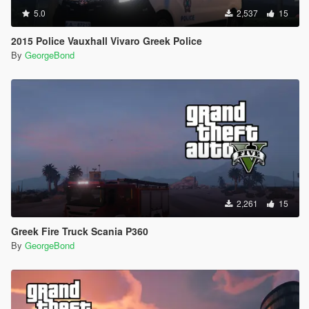
5.0
2,537
15
2015 Police Vauxhall Vivaro Greek Police
By
GeorgeBond
2,261
15
Greek Fire Truck Scania P360
By
GeorgeBond