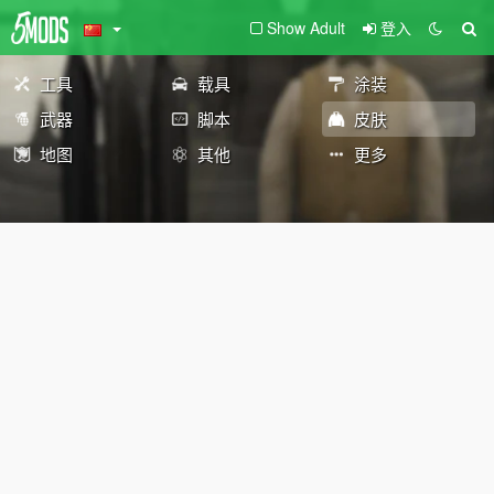
Show Adult
登入
工具
载具
涂装
武器
脚本
皮肤
地图
其他
更多