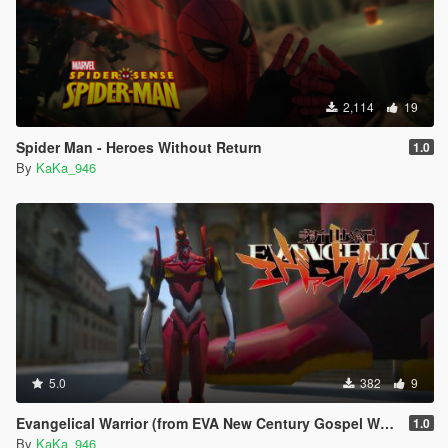
2,114
19
Spider Man - Heroes Without Return
1.0
By
KaKa_946
5.0
382
9
Evangelical Warrior (from EVA New Century Gospel Warrior) [Add-On Ped]
1.0
By
KaKa_946