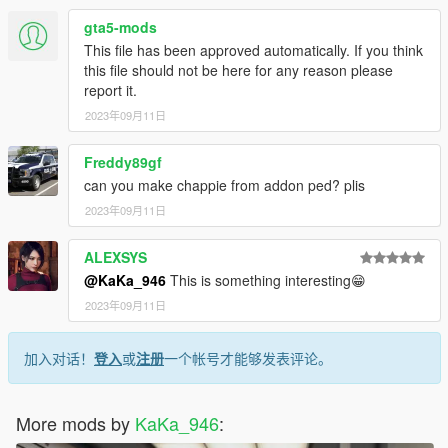
gta5-mods
This file has been approved automatically. If you think
this file should not be here for any reason please
report it.
2023年09月11日
Freddy89gf
can you make chappie from addon ped? plis
2023年09月11日
ALEXSYS
@KaKa_946
This is something interesting😁
2023年09月11日
加入对话！
登入
或
注册
一个帐号才能够发表评论。
More mods by
KaKa_946
: