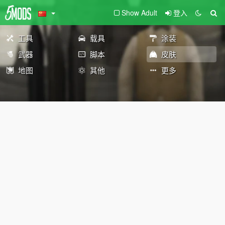
Show Adult
登入
工具
载具
涂装
武器
脚本
皮肤
地图
其他
更多