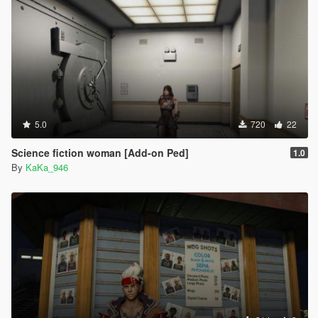
5.0
720
22
Science fiction woman [Add-on Ped]
1.0
By
KaKa_946