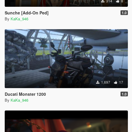
314
8
Sunche [Add-On Ped]
1.0
By
KaKa_946
1,697
17
Ducati Monster 1200
1.0
By
KaKa_946