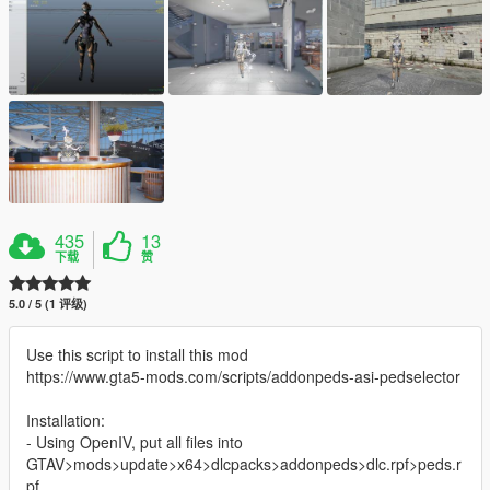
435
13
下载
赞
5.0 / 5 (1 评级)
Use this script to install this mod
https://www.gta5-mods.com/scripts/addonpeds-asi-pedselector
Installation:
- Using OpenIV, put all files into
GTAV>mods>update>x64>dlcpacks>addonpeds>dlc.rpf>peds.r
pf