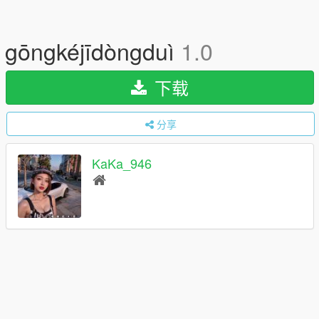
gōngkéjīdòngduì
1.0
下载
分享
KaKa_946