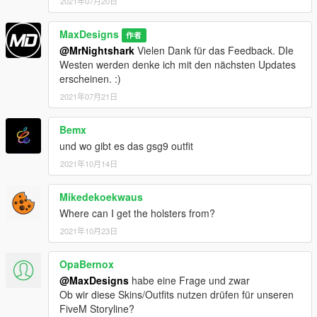
EN
2021年07月20日
Information
Hey Guys. I also took a lot of time to create my own German
MaxDesigns
作者
EUP. This German EUP is an addon for the normal EUP which
@MrNightshark
Vielen Dank für das Feedback. DIe
is available on all possible pages and brings the uniforms of the
Westen werden denke ich mit den nächsten Updates
German Federal Police and the new blue uniforms of the
erscheinen. :)
Customs (Version 1. 0). So everyone can start their service as
2021年07月21日
a federal police officer or customs officer in Los Santos and
hopefully find joy in the uniforms!
Added with version 2.0 are the uniforms of all state police
Bemx
forces in Germany. So hopefully everyone who wants to play
und wo gibt es das gsg9 outfit
with a German setting will find their favorite state for duty.
2021年10月14日
Personally, I have placed a high value on quality. But there are
also many different ways to dress your virtual character! I am
Mikedekoekwaus
always happy to receive praise or constructive criticism so that
Where can I get the holsters from?
I know what still has room for improvement.
2021年10月23日
Requirements:
If you want to use the EUP, you should first install the following
OpaBernox
things, so that the whole thing runs properly!
@MaxDesigns
habe eine Frage und zwar
Ob wir diese Skins/Outfits nutzen drüfen für unseren
1. OpenIV
FiveM Storyline?
2. EUP Law & Order 8.2