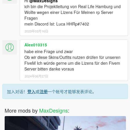
Hi
@MaxDesigns
ich bin die Projektleitung von Real Life Hamburg und
Join my Discord for more: https://discord.gg/bkHafn3
Wollte wegen einer Lizens Für Meinen rp Server
Fragen
Changelogs
mein Discord Ist: Luca HHRp#7402
V1.0.4
2023年03月16日
+ Customs-Tshirt
+ Federal Police-Tshirt
Alex010315
+ Federal Police-Jacket
habe eine Frage und zwar
+ Fixxed some issues
Ob wir diese Skins/Outfits nutzen drüfen für unseren
FiveM Ich würde gerne um die Lizens für den Fivem
V1.0.5
Server bitten danke voraus
+ Preset-Outfits for EUP Menu
+ New banner for EUP Menu
2024年06月27日
+ Pilot Uniform
+ Coastguard Shirts (long- and shortsleeve)
加入对话！
登入
或
注册
一个帐号才能够发表评论。
+ Coastguard vest
V1.0.6
More mods by
MaxDesigns
:
+ Long Customs-Preset-Outfits fixxed
+ Customs-Letterings on the Shirts
+ New Customs-Cap