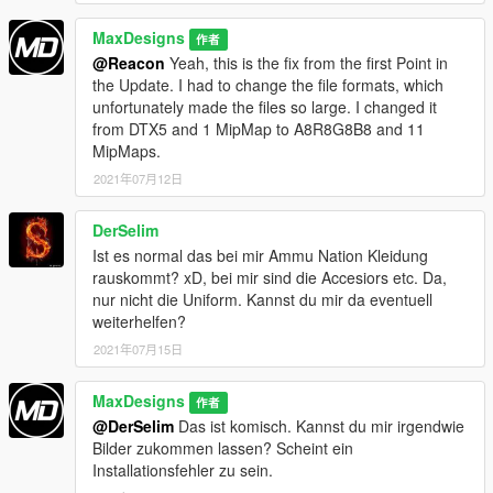
+ Installationsanweisungen angepasst
MaxDesigns
作者
@Reacon
Yeah, this is the fix from the first Point in
V1.0.9
the Update. I had to change the file formats, which
+ Uniformen nun auch in EUP 8.2+ nutzbar
unfortunately made the files so large. I changed it
+ Rework der Hemden
from DTX5 and 1 MipMap to A8R8G8B8 and 11
-> neues Model, neue Textur, Patches nun auf den Hemden
MipMaps.
- Externe Patches entfernt
+ Rework der Sterne (Farbe, Größe)
2021年07月12日
-> Nun 5 silberne und blaue Sterne verfügbar
+ Rework des Pullovers
DerSelim
+ Rework der Jacke
Ist es normal das bei mir Ammu Nation Kleidung
+ Rework der Warnweste
rauskommt? xD, bei mir sind die Accesiors etc. Da,
+ Neue Mütze (blau und weiß)
nur nicht die Uniform. Kannst du mir da eventuell
-> neue Bandfarben (blau, silber, gold)
weiterhelfen?
+ 2 neue Hosen (Zoll und Polizei)
2021年07月15日
V1.1.0
+ Sterne für "Vizepräsident einer Bundespolizeidirektion",
MaxDesigns
作者
"Präsident einer Bundespolizeidirektion", "Vizepräsident beim
@DerSelim
Das ist komisch. Kannst du mir irgendwie
Bundespolizeipräsidium" und "Präsident des
Bilder zukommen lassen? Scheint ein
Bundespolizeipräsidiums" auf den Schulterklappen
Installationsfehler zu sein.
+ Rework der Bereitschaftspolizei-Uniform