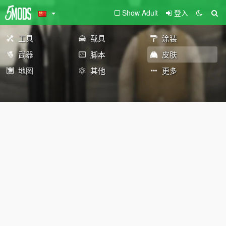
Show Adult
登入
工具
载具
涂装
武器
脚本
皮肤
地图
其他
更多