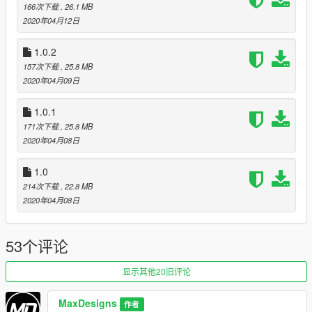
166次下载
, 26.1 MB
- Basecap
2020年04月12日
Nutzungsbedingungen:
1. Es ist strengstens untersagt, diese Datei modifiziert und /
1.0.2
oder erneut hochzuladen
157次下载
, 25.8 MB
2. Es ist ebenfalls untersagt, diese Datei auf anderen
2020年04月09日
Webseiten erneut hochzuladen
3. Sollte es geplant sein, diese Datei auf einem Server wie
1.0.1
FiveM (o.Ä.) zu verweden, so wird
171次下载
, 25.8 MB
die klare, eindeutige, schriftlich nachweisbare Einverständnis
2020年04月08日
von MaxDesigns benötigt!
1.0
Props
214次下载
, 22.8 MB
Ich möchte folgenden Leuten noch danken:
2020年04月08日
Falcoon für die Hilfe und Bilder
HighQ für die besondere Hilfe =)
AgentDZN für die Inspiration, das ganze überhaupt auf die
53个评论
Beine zu stellen =)
显示其他20旧评论
Joint meinem Discord für mehr: https://discord.gg/bkHafn3
Changelogs
MaxDesigns
作者