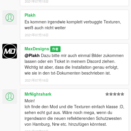
2021年07月15日
+ Neue Helme für die Bereitschaftspolizei
+ Rework der GsG9-Uniform
+ Neue Weste für die GsG9
Plakh
+ Neue Helme für die GsG9
Es kommen irgendwie komplett verbuggte Texturen,
+ Rot-Orange Warnweste für die Polizei
weiß auch nicht weiter
2021年07月16日
V2.0
+ Hemden (kurz und lang), Hosen und Mützen (mit den
MaxDesigns
jeweiligen Mützenbändern) aller Landespolizeien hinzugefügt
作者
@Plakh
Dazu bitte mir auch einmal Bilder zukommen
(Schleswig-Holstein, Hamburg, Mecklenburg-Vorpommern,
lassen oder ein Ticket in meinem Discord ziehen.
Niedersachsen, Bremen, Brandenburg, Berlin, Sachsen,
Wichtig ist aber, dass die Installation genau erfolgt,
Sachsen-Anhalt, Thüringen, Hessen, NRW, Rheinland-Pfalz,
wie sie in den txt-Dokumenten beschrieben ist.
Saarland, Baden-Württemberg, Bayern)
+ Schulterklappen als einzelnes Decal hinzugefügt. (Alle Sterne
2021年07月16日
+ Wasserschutzpolizei)
+ EUP Menu angepasst (Alle Uniformen hinzugefügt)
MrNightshark
Moin!
V2.1
Ich finde den Mod und die Texturen einfach klasse :D,
+ Unschärfe bei Bertrachtung der Uniformen aus der Ferne
sehen echt gut aus. Wäre noch mega, wenn du
gefixxt
irgendwann die neuen reflektierenden Schutzwesten
+ Kleidung für Frauen weiter angepasst
von Hamburg, Nrw etc. hinzufügen könntest.