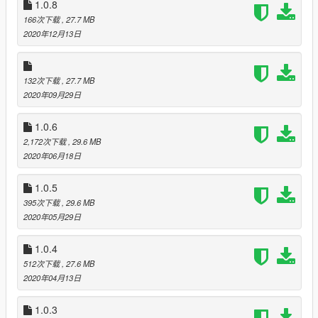
4. Es sind zwar Mützen im Pack selbst enthalten, jedoch
1.0.8
empfehle ich die aus dem German EUP von AgentDZN
166次下载
, 27.7 MB
verwenden, da das Model dem der wirklichen Deutschen
2020年12月13日
Polizei am meisten ähnelt. Custom Skins für besagte Mützen
sind in Arbeit und werden auf Anfrage herausgegeben.
132次下载
, 27.7 MB
Inhalte
(Version 1.0)
2020年09月29日
1. Bundespolizei Uniformen:
- Hemden (lang- und kurzärmlig) mit allen Dienstgraden
1.0.6
- Jacke
2,172次下载
, 29.6 MB
- Pullover
2020年06月18日
- Schirmmütze
- Basecap
- Barrett
1.0.5
- Sturmhaube
395次下载
, 29.6 MB
- Warnweste
2020年05月29日
- Kugelsichere Weste für den Streifendienst
- Combatshirts für Einsatzhundertschaften
1.0.4
512次下载
, 27.6 MB
2. Zoll Uniformen:
2020年04月13日
- Neue (blaue) Hemden (lang- und kurzärmlig)
- Kugelsichere Weste
1.0.3
- Bauschutzhelm