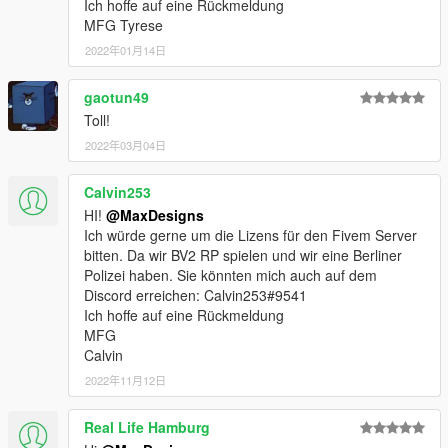
Ich hoffe auf eine Rückmeldung
- High visibility vest
MFG Tyrese
- Bulletproof vest for patrol service
- Combatshirts
2022年01月14日
2. Customs uniforms:
gaotun49
- New (blue) shirts (long and short sleeves)
Toll!
- Bulletproof vest
- Construction helmet
2022年03月04日
- Baseball cap
Calvin253
Terms of use:
HI!
@MaxDesigns
1. It is strictly prohibited to modify and/or re-upload this file
Ich würde gerne um die Lizens für den Fivem Server
2. It is also prohibited to upload this file again on other websites
bitten. Da wir BV2 RP spielen und wir eine Berliner
3. If it is planned to store this file on a server like FiveM (o. Ä. ),
Polizei haben. Sie könnten mich auch auf dem
the clear, unambiguous, written and verifiable consent of
Discord erreichen: Calvin253#9541
MaxDesigns is required!
Ich hoffe auf eine Rückmeldung
MFG
Props
:
Calvin
I would like to thank the following people:
2022年11月12日
Falcoon for the help and Pictures
HighQ for the special help =)
AgentDZN for the inspiration to get the whole thing up and
Real Life Hamburg
running =)