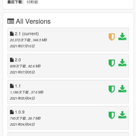
10秒前
最后下载：
Dazu gibt es jedoch auch viele
vierschiedene Möglichkeiten, seinen virtuellen Charakter
einzukleiden!
All Versions
Ich freue mich jederzeit über Lob oder konstruktive Kritik, damit
ich weiß, was noch
ausbaufähig ist. =)
2.1
(current)
20,372次下载
, 346.5 MB
Voraussetzungen:
2021年07月10日
Wer das EUP nutzen will, sollte sich zuerst folgende Sachen
installieren, damit das ganze erstmal
2.0
richtig läuft!
608次下载
, 82.6 MB
2021年07月05日
1. OpenIV
2. EUP Law & Order 8.2
1.1
3. EUP Serve & Rescue
1,186次下载
, 37.6 MB
4. EUP Menu
2021年05月04日
Zusatzinfo:
1.0.9
1. Die Weste der GsG9 stammt aus dem Westenpack von
Hanako, welches auf LCPDFR erhältlich ist
745次下载
, 26.7 MB
2. Der Helm der GsG9 stammt von einem Ped von TopMods
2021年04月04日
3. An allen Sachen gehören mir lediglich die Skin(.ytd)-Dateien