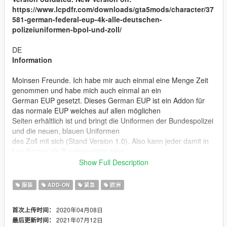
https://www.lcpdfr.com/downloads/gta5mods/character/37
581-german-federal-eup-4k-alle-deutschen-
polizeiuniformen-bpol-und-zoll/
DE
Information
Moinsen Freunde. Ich habe mir auch einmal eine Menge Zeit
genommen und habe mich auch einmal an ein
German EUP gesetzt. Dieses German EUP ist ein Addon für
das normale EUP welches auf allen möglichen
Seiten erhältlich ist und bringt die Uniformen der Bundespolizei
und die neuen, blauen Uniformen
des Zoll mit sich (Stand Version 1.0). Also kann jeder damit in
Los Santos als Bundespolizist oder
als Zöllner seinen Dienst beginnen und hoffentlich dabei
Show Full Description
Freude an den Uniformen finden!
Hinzugekommen sind mit der Version 2.0 die Uniformen aller
服装
ADD-ON
紧急
欧洲
Landespolizieien in Deutschland. So findet hoffentlich jeder, der
mit einem deutschen Setting spielen möchte sein
2020年04月08日
首次上传时间：
Lieblingsbundesland für den Dienst.
2021年07月12日
最后更新时间：
Ich habe persönlich einen hohen Wert auf die Qualität gelegt.