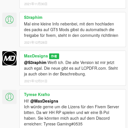
3. EUP Serve & Rescue
2021年11月30日
4. EUP Menu
S3raphim
Additional information:
:
Mal eine kleine Info nebenbei, mit dem hochladen
1. The vest of the GsG9 comes from the Hanako vest pack,
des packs auf GT5 Mods gibst du automatisch die
which is available on LCPDFR
freigabe für fivem, steht in den community richtlinien
2. The helmet of the GsG9 comes from a ped of TopMods
2021年12月28日
3. The only things I own are the Skin(. ytd) files
4. caps are included in the pack itself, but I recommend using
the ones from the German EUP by AgentDZN, as the model is
MaxDesigns
作者
most similar to the real German Police. Custom skins for said
@S3raphim
Weiß ich. Die alte Version ist mir jetzt
caps are in the works and will be released upon request.
auch egal. Die neue gibt es auf LCPDFR.com. Steht
ja auch oben in der Beschreibung.
Contents
(Version 1. 0)
2021年12月31日
1. Federal police uniforms:
- Shirts (long and short sleeves) with all ranks
Tyrese Krafto
- Jacket
HI!
@MaxDesigns
- Sweater
Ich würde gerne um die Lizens für den Fivem Server
- Visor Cap
bitten. Da wir HH RP spielen und wir eine B-Pol
- Basecap
haben. Sie könnten mich auch auf dem Discord
- Barrett
erreichen: Tyrese Gaming#0535
- Bonnet