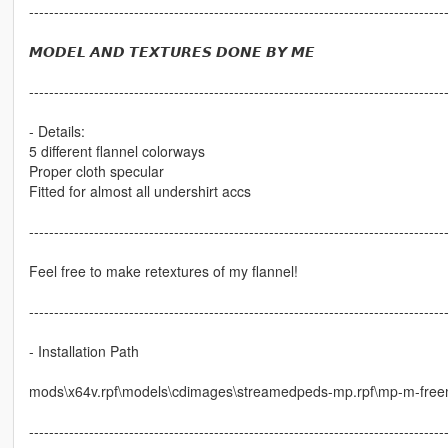
-----------------------------------------------------------------------------------
𝙈𝙊𝘿𝙀𝙇 𝘼𝙉𝘿 𝙏𝙀𝙓𝙏𝙐𝙍𝙀𝙎 𝘿𝙊𝙉𝙀 𝘽𝙔 𝙈𝙀
-----------------------------------------------------------------------------------
- Details:
5 different flannel colorways
Proper cloth specular
Fitted for almost all undershirt accs
-----------------------------------------------------------------------------------
Feel free to make retextures of my flannel!
-----------------------------------------------------------------------------------
- Installation Path
mods\x64v.rpf\models\cdimages\streamedpeds-mp.rpf\mp-m-fre
-----------------------------------------------------------------------------------