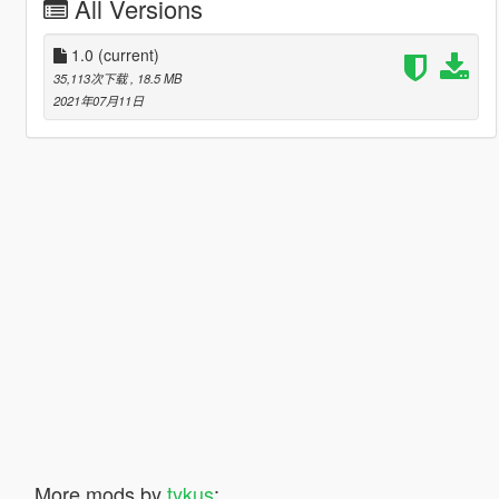
All Versions
1.0
(current)
35,113次下载
, 18.5 MB
2021年07月11日
More mods by
tykus
: