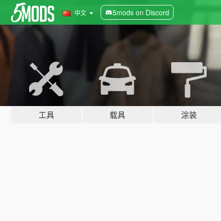
5mods on Discord
中文
工具
载具
涂装