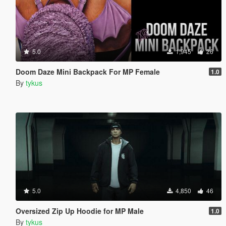
5.0
1,945
26
Doom Daze Mini Backpack For MP Female
1.0
By
tykus
5.0
4,850
46
Oversized Zip Up Hoodie for MP Male
1.0
By
tykus