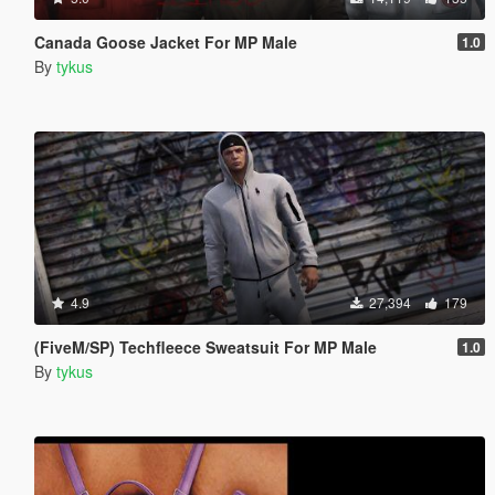
Canada Goose Jacket For MP Male
1.0
By
tykus
4.9
27,394
179
(FiveM/SP) Techfleece Sweatsuit For MP Male
1.0
By
tykus