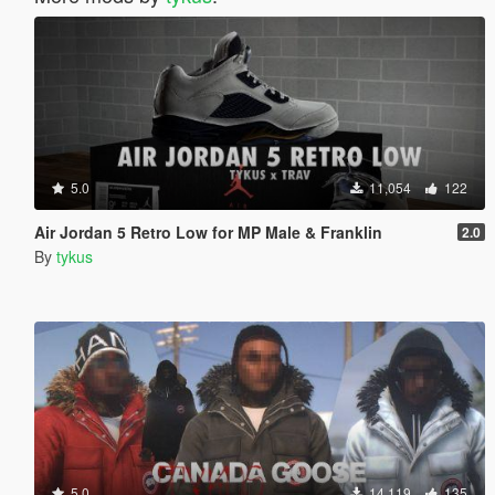
5.0
11,054
122
Air Jordan 5 Retro Low for MP Male & Franklin
2.0
By
tykus
5.0
14,119
135