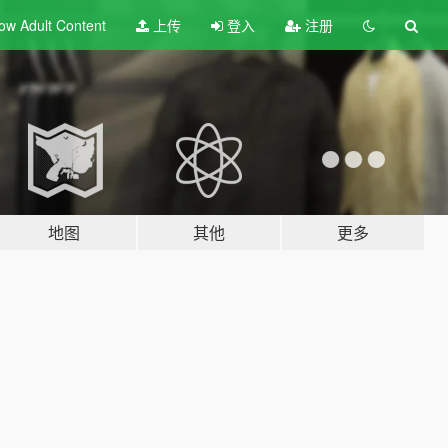
ow Adult
Content
上传
登入
注册
地图
其他
更多