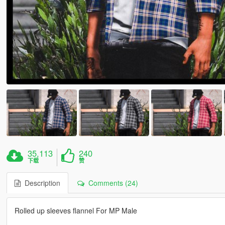
35,113
240
下载
赞
Description
Comments (24)
Rolled up sleeves flannel For MP Male