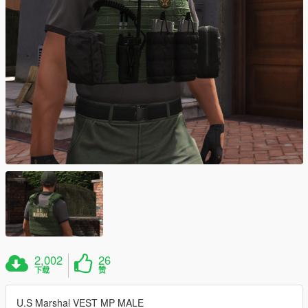
2,002
26
下载
赞
U.S Marshal VEST MP MALE