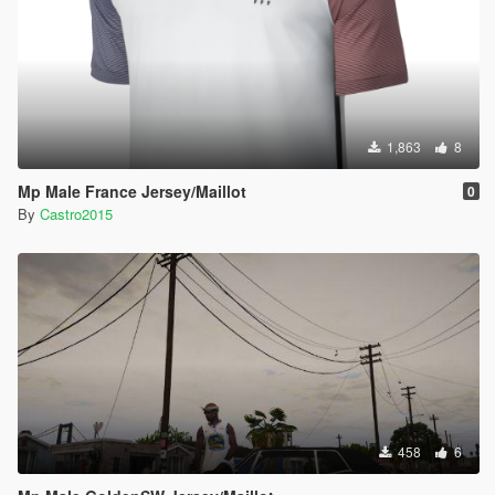
1,863
8
Mp Male France Jersey/Maillot
0
By
Castro2015
458
6