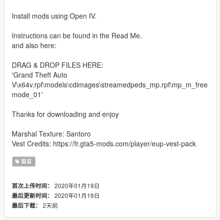
Install mods using Open IV.
Instructions can be found in the Read Me.
and also here:
DRAG & DROP FILES HERE:
'Grand Theft Auto
V\x64v.rpf\models\cdimages\streamedpeds_mp.rpf\mp_m_free
mode_01'
Thanks for downloading and enjoy
Marshal Texture: Santoro
Vest Credits: https://fr.gta5-mods.com/player/eup-vest-pack
服装
2020年01月19日
首次上传时间：
2020年01月19日
最后更新时间：
2天前
最后下载：