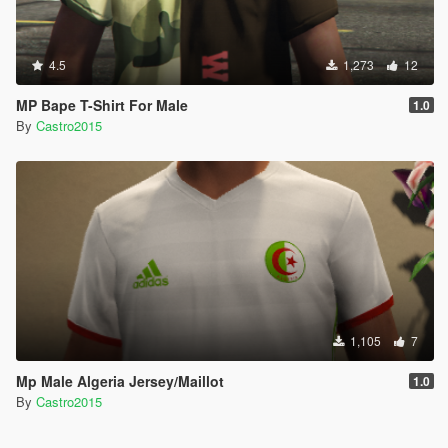
4.5
1,273
12
MP Bape T-Shirt For Male
1.0
By
Castro2015
1,105
7
Mp Male Algeria Jersey/Maillot
1.0
By
Castro2015