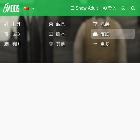
Show Adult
登入
工具
载具
涂装
武器
脚本
皮肤
地图
其他
更多