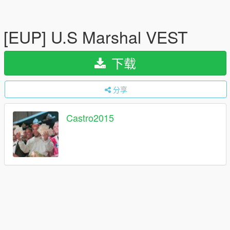
[EUP] U.S Marshal VEST
下载
分享
Castro2015