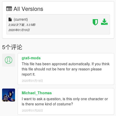
All Versions
(current)
2,002次下载
, 3.3 MB
2020年01月19日
5个评论
gta5-mods
This file has been approved automatically. If you think
this file should not be here for any reason please
report it.
2020年01月19日
Michael_Thomas
I want to ask a question, is this only one character or
is there some kind of costume?
2020年01月25日