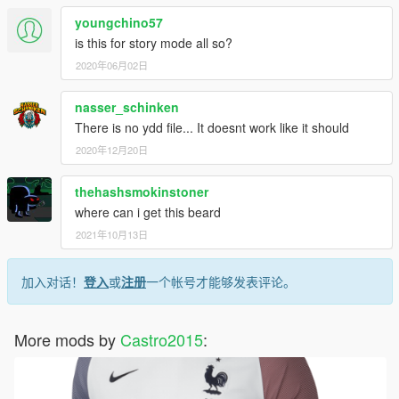
youngchino57
is this for story mode all so?
2020年06月02日
nasser_schinken
There is no ydd file... It doesnt work like it should
2020年12月20日
thehashsmokinstoner
where can i get this beard
2021年10月13日
加入对话！
登入
或
注册
一个帐号才能够发表评论。
More mods by
Castro2015
: