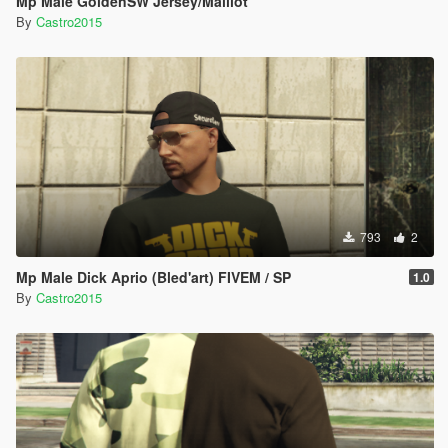
Mp Male GoldenSW Jersey/Maillot
By
Castro2015
793
2
Mp Male Dick Aprio (Bled'art) FIVEM / SP
1.0
By
Castro2015