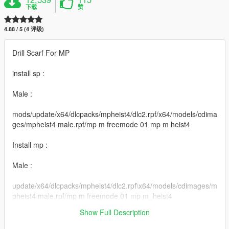
下载
赞
4.88 / 5 (4 评级)
Drill Scarf For MP
install sp :
Male :
mods/update/x64/dlcpacks/mpheist4/dlc2.rpf/x64/models/cdima
ges/mpheist4 male.rpf/mp m freemode 01 mp m heist4
Install mp :
Male :
update/x64/dlcpacks/mpheist4/dlc2.rpf\x64/models/cdimages/m
pheist4 male.rpf/mp m freemode 01 mp m_heist4
Show Full Description
Thanks for downloading my content !