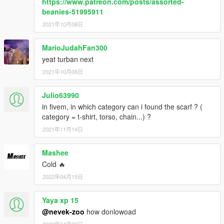
https://www.patreon.com/posts/assorted-
beanies-51995911
2021年10月08日
MarioJudahFan300
yeat turban next
2021年10月08日
Julio63990
in fivem, in which category can i found the scarf ? (
category = t-shirt, torso, chain...) ?
2021年11月14日
Mashee
Cold 🔥
2022年04月19日
Yaya xp 15
@nevek-zoo
how donlowoad
2022年04月22日