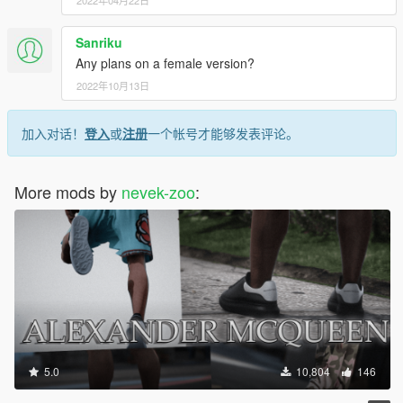
Sanriku
Any plans on a female version?
2022年10月13日
加入对话！
登入
或
注册
一个帐号才能够发表评论。
More mods by
nevek-zoo
:
5.0
10,804
146