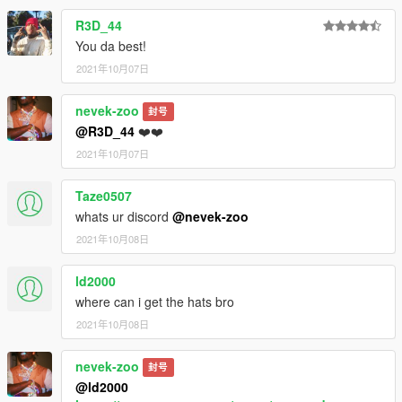
R3D_44
You da best!
2021年10月07日
nevek-zoo
封号
@R3D_44
❤️❤️
2021年10月07日
Taze0507
whats ur discord
@nevek-zoo
2021年10月08日
ld2000
where can i get the hats bro
2021年10月08日
nevek-zoo
封号
@ld2000