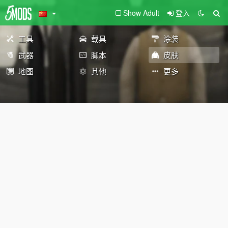
Show Adult
登入
工具
载具
涂装
武器
脚本
皮肤
地图
其他
更多