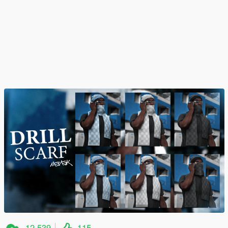
12,539
115