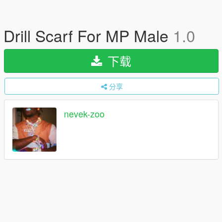
Drill Scarf For MP Male
1.0
下载
分享
nevek-zoo