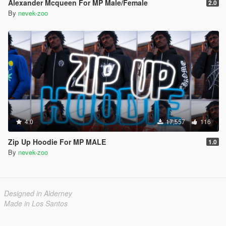
Alexander Mcqueen For MP Male/Female
2.0
By
nevek-zoo
4.0
17,557
116
Zip Up Hoodie For MP MALE
1.0
By
nevek-zoo
Designed in Alderney
Made in Los Santos