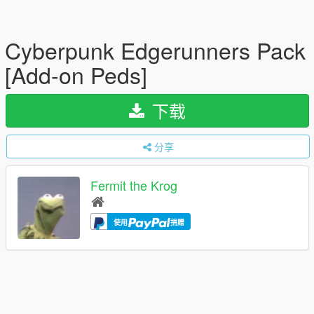
Cyberpunk Edgerunners Pack
[Add-on Peds]
下载
分享
Fermit the Krog
使用
捐赠