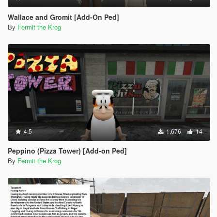
Wallace and Gromit [Add-On Ped]
By
Fermit the Krog
4.5
1,676
14
Peppino (Pizza Tower) [Add-on Ped]
By
Fermit the Krog