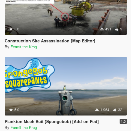
5.0
491
9
Construction Site Assassination [Map Editor]
By
Fermit the Krog
5.0
1,964
32
Plankton Mech Suit (Spongebob) [Add-on Ped]
1.0
By
Fermit the Krog