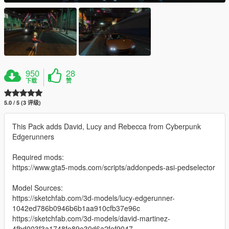
950
28
下载
赞
5.0 / 5 (3 评级)
This Pack adds David, Lucy and Rebecca from Cyberpunk
Edgerunners
Required mods:
https://www.gta5-mods.com/scripts/addonpeds-asi-pedselector
Model Sources:
https://sketchfab.com/3d-models/lucy-edgerunner-
1042ed786b0946b6b1aa910cfb37e96c
https://sketchfab.com/3d-models/david-martinez-
4fbd003f3a1748fe89e30d6a2fef9047