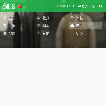
Show Adult
登入
工具
载具
涂装
武器
脚本
皮肤
地图
其他
更多