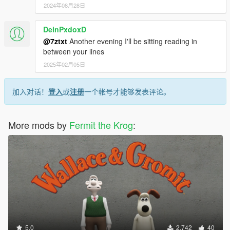
2024年08月28日
DeinPxdoxD
@7ztxt
Another evening I'll be sitting reading in
between your lines
2025年02月05日
加入对话！
登入
或
注册
一个帐号才能够发表评论。
More mods by
Fermit the Krog
:
5.0
2,742
40