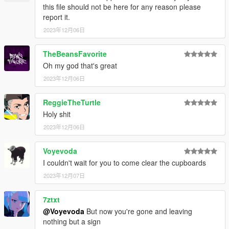
this file should not be here for any reason please
report it.
2023年12月06日
TheBeansFavorite
Oh my god that's great
2023年12月06日
ReggieTheTurtle
Holy shit
2023年12月06日
Voyevoda
I couldn't wait for you to come clear the cupboards
2023年12月07日
7ztxt
@Voyevoda
But now you're gone and leaving
nothing but a sign