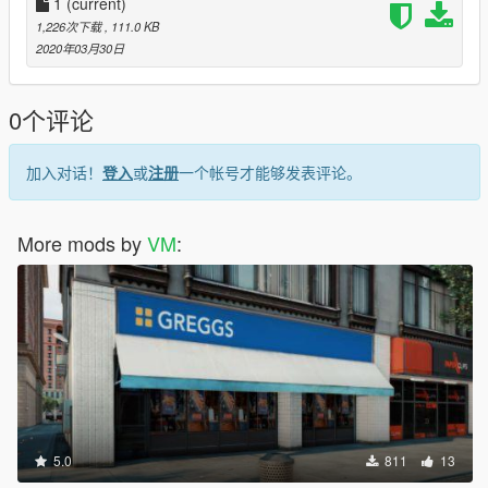
1
(current)
1,226次下载
, 111.0 KB
2020年03月30日
0个评论
加入对话！
登入
或
注册
一个帐号才能够发表评论。
More mods by
VM
:
5.0
811
13