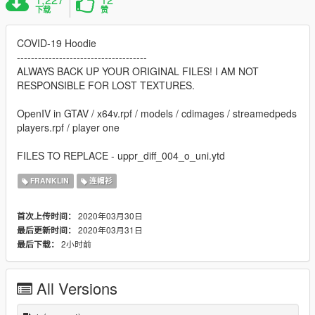
下载
赞
COVID-19 Hoodie
-------------------------------------
ALWAYS BACK UP YOUR ORIGINAL FILES! I AM NOT
RESPONSIBLE FOR LOST TEXTURES.
OpenIV in GTAV / x64v.rpf / models / cdimages / streamedpeds
players.rpf / player one
FILES TO REPLACE - uppr_diff_004_o_uni.ytd
FRANKLIN
连帽衫
2020年03月30日
首次上传时间：
2020年03月31日
最后更新时间：
2小时前
最后下载：
All Versions