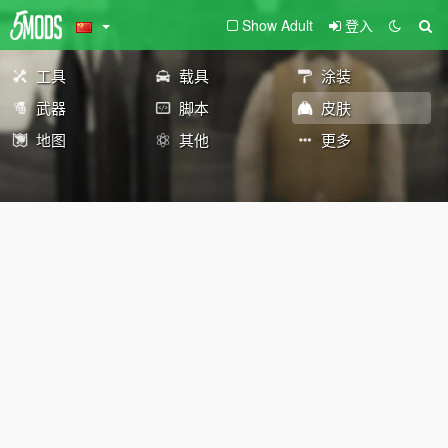
Show Adult
登入
工具
载具
涂装
武器
脚本
皮肤
地图
其他
更多