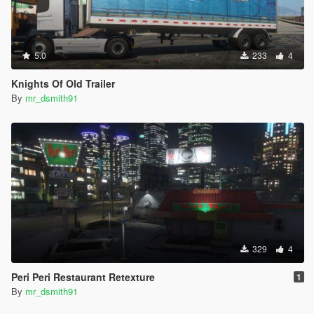
5.0
233
4
Knights Of Old Trailer
By
mr_dsmith91
329
4
Peri Peri Restaurant Retexture
1
By
mr_dsmith91