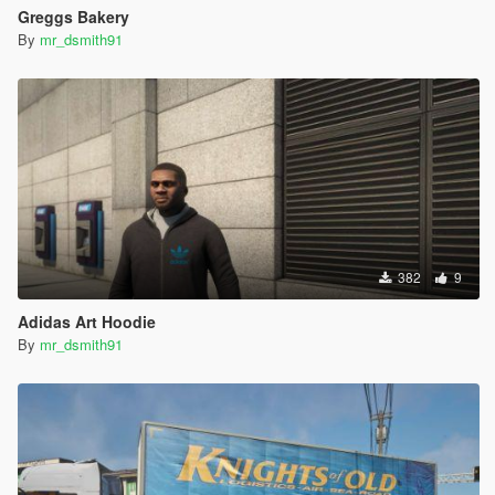
Greggs Bakery
By
mr_dsmith91
382
9
Adidas Art Hoodie
By
mr_dsmith91