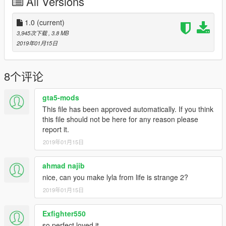
All Versions
1.0
(current)
3,945次下载
, 3.8 MB
2019年01月15日
8个评论
gta5-mods
This file has been approved automatically. If you think
this file should not be here for any reason please
report it.
2019年01月15日
ahmad najib
nice, can you make lyla from life is strange 2?
2019年01月15日
Exfighter550
so perfect loved it