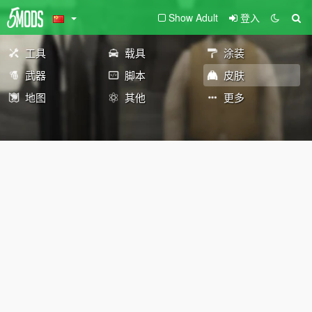
Show Adult
登入
工具
载具
涂装
武器
脚本
皮肤
地图
其他
更多