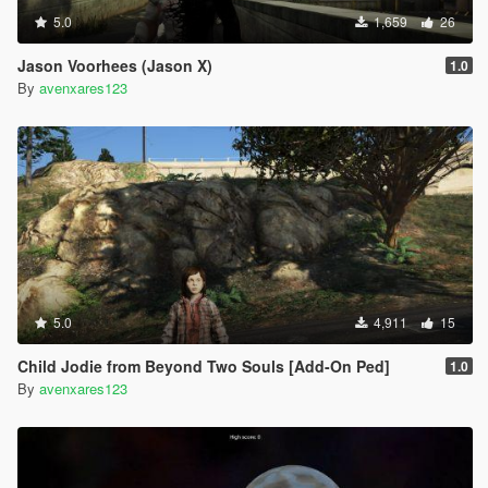
5.0
1,659
26
Jason Voorhees (Jason X)
1.0
By
avenxares123
5.0
4,911
15
Child Jodie from Beyond Two Souls [Add-On Ped]
1.0
By
avenxares123