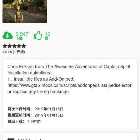
3,947
10
下载
赞
5.0 / 5 (1 评级)
Chris Eriksen from The Awesome Adventures of Captain Spirit
Installation guidelines:
1 . Install the files as Add-On ped:
https://www.gta5-mods.com/scripts/addonpeds-asi-pedselector
or replace any file eg bankman
2019年01月15日
首次上传时间：
2019年01月15日
最后更新时间：
1小时前
最后下载：