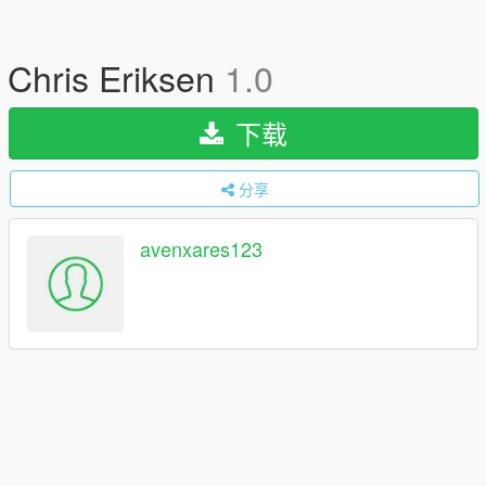
Chris Eriksen
1.0
下载
分享
avenxares123