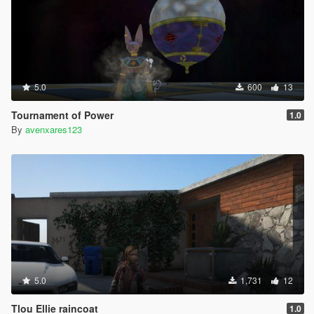
5.0
600
13
Tournament of Power
1.0
By
avenxares123
5.0
1,731
12
Tlou Ellie raincoat
1.0