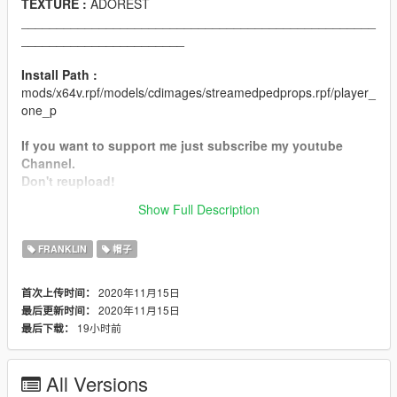
TEXTURE :
ADOREST
__________________________________________________
_______________________
Install Path :
mods/x64v.rpf/models/cdimages/streamedpedprops.rpf/player_
one_p
If you want to support me just subscribe my youtube
Channel.
Don't reupload!
Show Full Description
Discord :
Peachy#7937
FRANKLIN
帽子
2020年11月15日
首次上传时间：
2020年11月15日
最后更新时间：
19小时前
最后下载：
All Versions