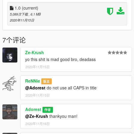
1.0
(current)
5,089次下载
, 6.1 MB
2020年11月15日
7个评论
Ze-Krush
yo this shit is mad good bro, deadass
2020年11月15日
ReNNie
版主
@Adorest
do not use all CAPS in title
2020年11月15日
Adorest
作者
@Ze-Krush
thankyou man!
2020年11月16日