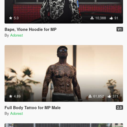
5.0
10,388
91
Bape, Vlone Hoodie for MP
V1
By
Adorest
4.89
61,852
371
Full Body Tattoo for MP Male
2.0
By
Adorest