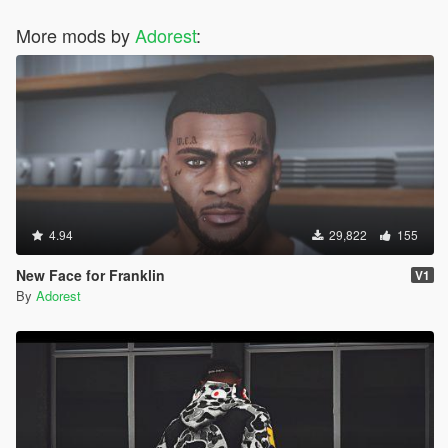
More mods by
Adorest
:
4.94
29,822
155
New Face for Franklin
V1
By
Adorest