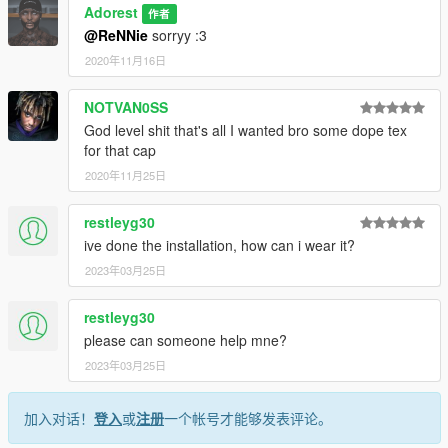
Adorest
作者
@ReNNie
sorryy :3
2020年11月16日
NOTVAN0SS
God level shit that's all I wanted bro some dope tex
for that cap
2020年11月25日
restleyg30
ive done the installation, how can i wear it?
2023年03月25日
restleyg30
please can someone help mne?
2023年03月25日
加入对话！
登入
或
注册
一个帐号才能够发表评论。