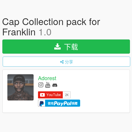
Cap Collection pack for
Franklin
1.0
下载
分享
Adorest
使用
捐赠