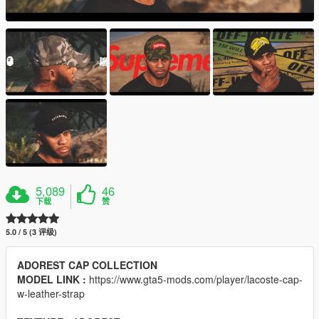
5,089
46
下载
赞
5.0 / 5 (3 评级)
ADOREST CAP COLLECTION
MODEL LINK :
https://www.gta5-mods.com/player/lacoste-cap-
w-leather-strap