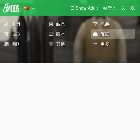
Show Adult
登入
工具
载具
涂装
武器
脚本
皮肤
地图
其他
更多