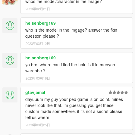
whos the model/character in the image?
2023年02月21日
heisenberg169
who is the model in the imgage? answer the fkin
question please ?
2023年03月12日
heisenberg169
yo bro, where can i find the hair. is it in menyoo
wardobe ?
2023年03月16日
gtavjamal
dayuuum my guy your ped game is on point. mines
never look like that. im guessing you get these
custom made somewhere. if its not a secret please
tell us where.
2023年03月25日