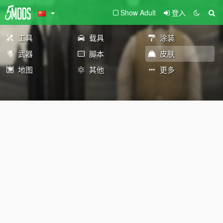
Show Adult
登入
工具
载具
涂装
武器
脚本
皮肤
地图
其他
更多