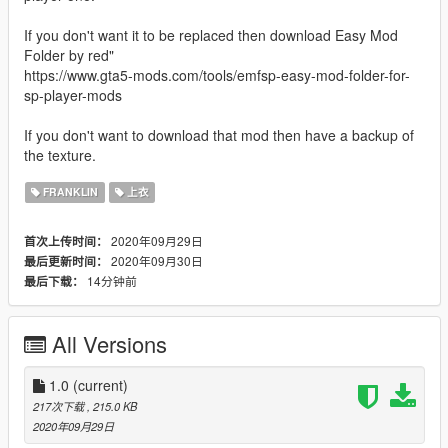
If you don't want it to be replaced then download Easy Mod
Folder by red"
https://www.gta5-mods.com/tools/emfsp-easy-mod-folder-for-
sp-player-mods
If you don't want to download that mod then have a backup of
the texture.
FRANKLIN
上衣
2020年09月29日
首次上传时间：
2020年09月30日
最后更新时间：
14分钟前
最后下载：
All Versions
1.0
(current)
217次下载
, 215.0 KB
2020年09月29日