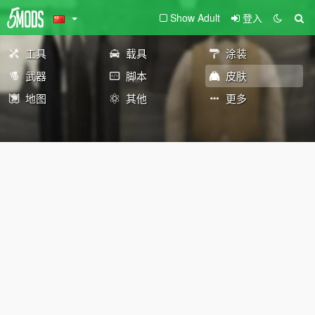
Show Adult
登入
工具
载具
涂装
武器
脚本
皮肤
地图
其他
更多