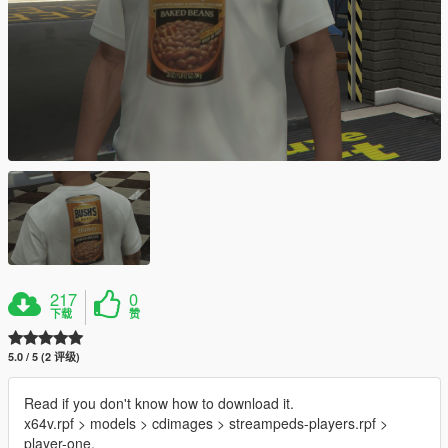
217
0
下载
赞
5.0 / 5 (2 评级)
Read if you don't know how to download it.
x64v.rpf > models > cdimages > streampeds-players.rpf >
player-one.