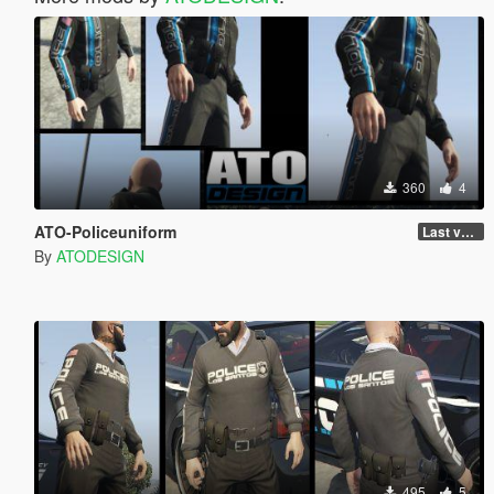
360
4
ATO-Policeuniform
Last version
By
ATODESIGN
495
5