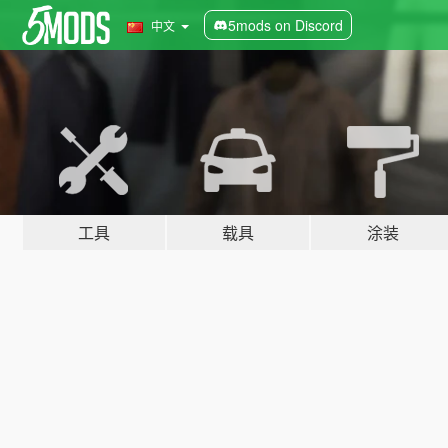
5mods on Discord
中文
工具
载具
涂装