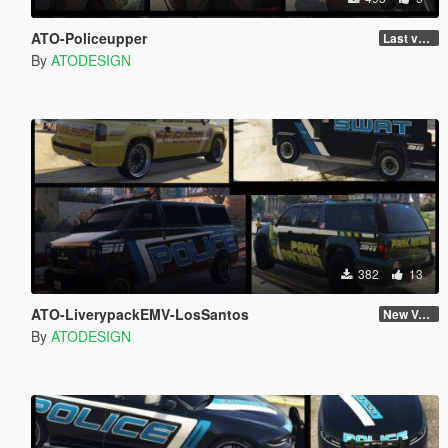
ATO-Policeupper
Last version
By
ATODESIGN
382
13
ATO-LiverypackEMV-LosSantos
New Version
By
ATODESIGN