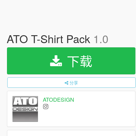
ATO T-Shirt Pack
1.0
下载
分享
ATODESIGN