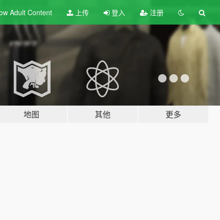
ow Adult
Content
上传
登入
注册
地图
其他
更多