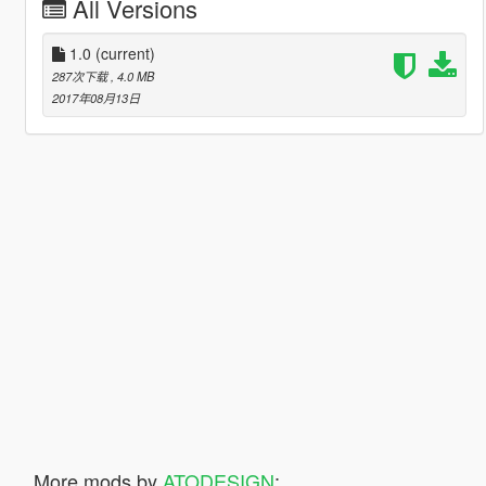
All Versions
1.0
(current)
287次下载
, 4.0 MB
2017年08月13日
More mods by
ATODESIGN
: