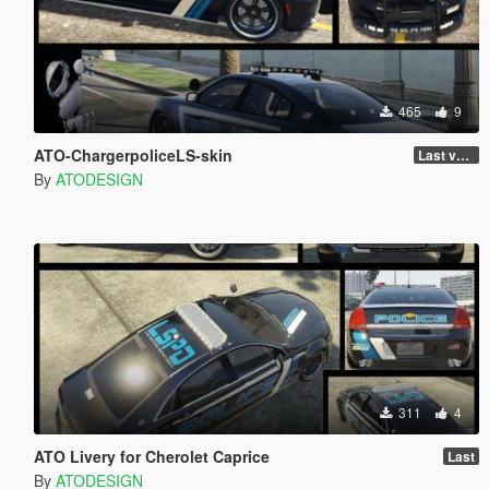
465
9
ATO-ChargerpoliceLS-skin
Last version
By
ATODESIGN
311
4
ATO Livery for Cherolet Caprice
Last
By
ATODESIGN