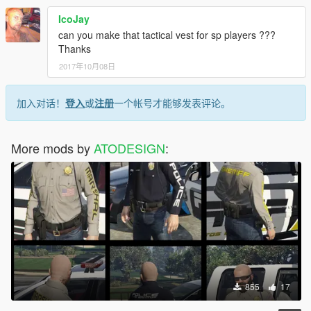
IcoJay
can you make that tactical vest for sp players ???
Thanks
2017年10月08日
加入对话！
登入
或
注册
一个帐号才能够发表评论。
More mods by
ATODESIGN
:
855
17