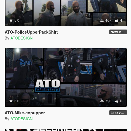
5.0
467
4
ATO-PoliceUpperPackShirt
New Version
By
ATODESIGN
5.0
720
6
ATO-Mike-copupper
Last version
By
ATODESIGN