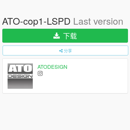
ATO-cop1-LSPD
Last version
下载
分享
ATODESIGN