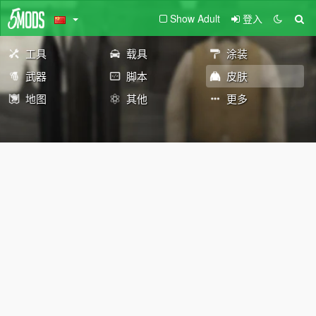
Show Adult
登入
工具
载具
涂装
武器
脚本
皮肤
地图
其他
更多