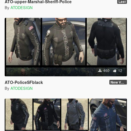
ATO-upper-Marshal-Sheriff-Police
Last
By
ATODESIGN
460
12
ATO-PoliceSFblack
New Version
By
ATODESIGN