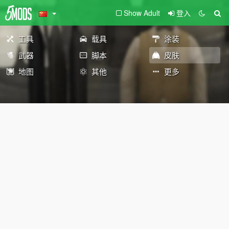
Show Adult
登入
工具
载具
涂装
武器
脚本
皮肤
地图
其他
更多