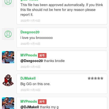
This file has been approved automatically. If you think
this file should not be here for any reason please
report it.
2022年11月15日
Dxegooo20
i love you brooooooo
2022年11月15日
MVPmods
封号
@Dxegooo20
thanks brodie
2022年11月15日
DJMakell
Big GG on this one.
2022年11月16日
MVPmods
封号
@DJMakell
thanks my g