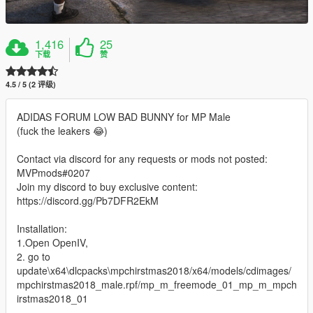
1,416
25
下载
赞
4.5 / 5 (2 评级)
ADIDAS FORUM LOW BAD BUNNY for MP Male
(fuck the leakers 😂)
Contact via discord for any requests or mods not posted:
MVPmods#0207
Join my discord to buy exclusive content:
https://discord.gg/Pb7DFR2EkM
Installation:
1.Open OpenIV,
2. go to
update\x64\dlcpacks\mpchirstmas2018/x64/models/cdimages/
mpchirstmas2018_male.rpf/mp_m_freemode_01_mp_m_mpch
irstmas2018_01