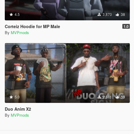
4.5
3,870
38
Corteiz Hoodie for MP Male
1.0
By
MVPmods
5.0
2,011
53
Duo Anim X2
By
MVPmods