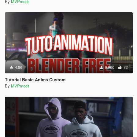
By
MVPmods
4.86
6,960
72
Tutorial Basic Anims Custom
By
MVPmods