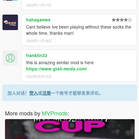
2022年11月17日
hahagames
Cant believe Ive been playing without these socks the
whole time, thanks man!
2022年11月18日
franklin33
this is amazing similar mod is here
https://www.gta5-mods.com/
2023年02月16日
加入对话！
登入
或
注册
一个帐号才能够发表评论。
More mods by
MVPmods
: