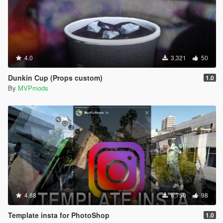
4.0
3,321
50
Dunkin Cup (Props custom)
1.0
By
MVPmods
4.88
6,750
98
Template insta for PhotoShop
1.0