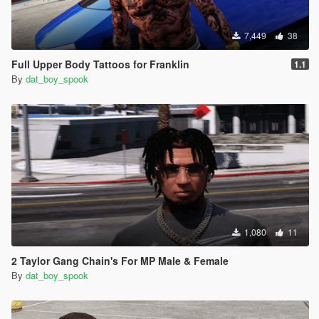
7,449
38
Full Upper Body Tattoos for Franklin
1.1
By
dat_boy_spook
1,080
11
2 Taylor Gang Chain's For MP Male & Female
By
dat_boy_spook