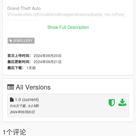
Grand Theft Auto
V\mods\x64v.rpf\models\cdimages\streamedpeds_mp.rpf\mp_
m_freemode_01
if you already have a model in slot used then rename
Show Full Description
teef_013_u to a different number that's not being used.
JEWELLERY
FiveM Installation
1. Rename files to desired names, and place in FiveM stream
2024年09月20日
首次上传时间：
folder.
2024年09月21日
最后更新时间：
1天前
最后下载：
Join the discord for more discord only releases dropping soon.
discord.gg/2pcRBfzAam
All Versions
1.0
(current)
516次下载
, 8.2 MB
2024年09月20日
1个评论