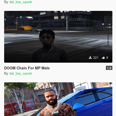
By
dat_boy_spook
321
8
DOOM Chain For MP Male
1.0
By
dat_boy_spook