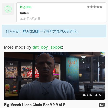
big300
gasss
2024年10月24日
加入对话！
登入
或
注册
一个帐号才能够发表评论。
More mods by
dat_boy_spook
:
416
5
Big Meech Lions Chain For MP MALE
1.0