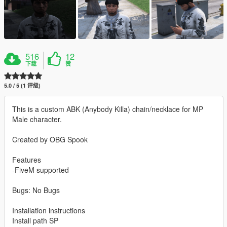
516
12
下载
赞
5.0 / 5 (1 评级)
This is a custom ABK (Anybody Killa) chain/necklace for MP
Male character.
Created by OBG Spook
Features
-FiveM supported
Bugs: No Bugs
Installation instructions
Install path SP