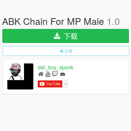
ABK Chain For MP Male
1.0
下载
分享
dat_boy_spook