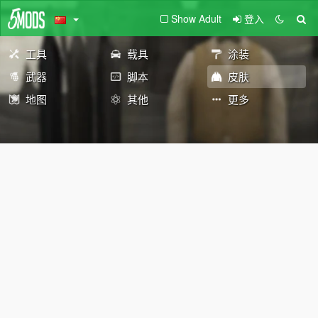
Show Adult
登入
工具
载具
涂装
武器
脚本
皮肤
地图
其他
更多