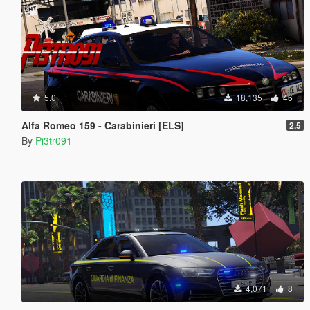
5.0
18,135
46
Alfa Romeo 159 - Carabinieri [ELS]
2.5
By
Pi3tr091
4,071
8