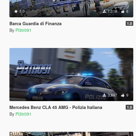
5.0
1,018
6
Barca Guardia di Finanza
1.0
By
Pi3tr091
3,847
9
Mercedes Benz CLA 45 AMG - Polizia Italiana
1.0
By
Pi3tr091