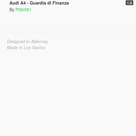
Audi A4 - Guardia di Finanza
1.0
By
Pi3tr091
Designed in Alderney
Made in Los Santos