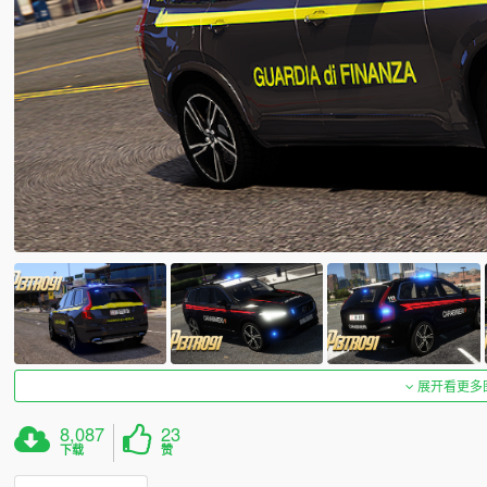
展开看更多
8,087
23
下载
赞