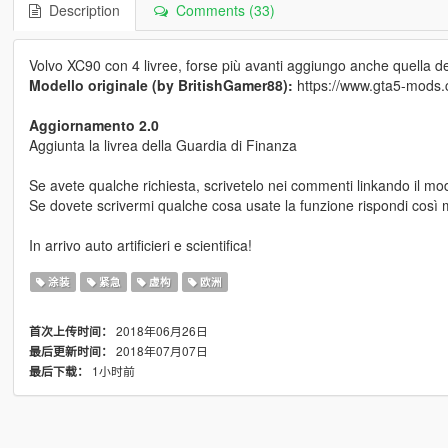
Description
Comments (33)
Volvo XC90 con 4 livree, forse più avanti aggiungo anche quella d
Modello originale (by BritishGamer88):
https://www.gta5-mods.c
Aggiornamento 2.0
Aggiunta la livrea della Guardia di Finanza
Se avete qualche richiesta, scrivetelo nei commenti linkando il mode
Se dovete scrivermi qualche cosa usate la funzione rispondi così mi
In arrivo auto artificieri e scientifica!
涂装
紧急
虚构
欧洲
2018年06月26日
首次上传时间：
2018年07月07日
最后更新时间：
1小时前
最后下载：