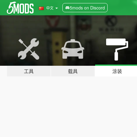
5mods on Discord
中文
工具
载具
涂装