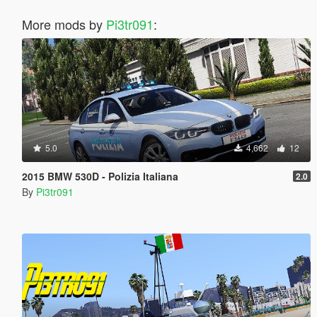
More mods by
Pi3tr091
:
5.0
4,662
12
2015 BMW 530D - Polizia Italiana
2.0
By
Pi3tr091