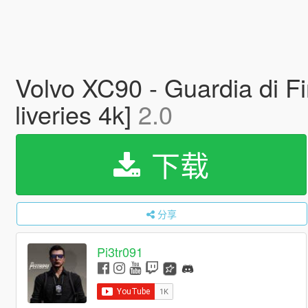
Volvo XC90 - Guardia di Fi
liveries 4k]
2.0
下载
分享
Pi3tr091