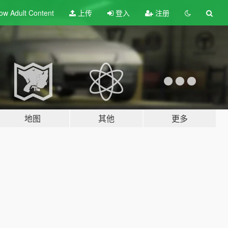
ow Adult
Content
上传
登入
注册
地图
其他
更多