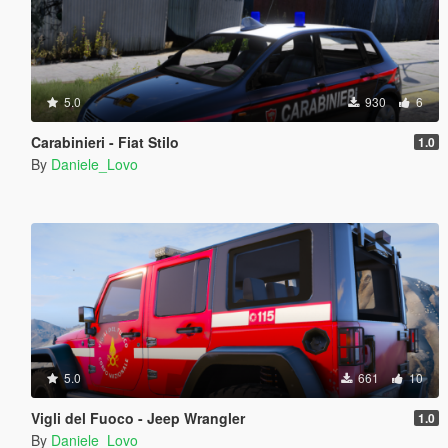
5.0
930
6
Carabinieri - Fiat Stilo
1.0
By
Daniele_Lovo
5.0
661
10
Vigli del Fuoco - Jeep Wrangler
1.0
By
Daniele_Lovo