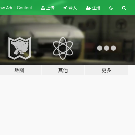
ow Adult
Content
上传
登入
注册
地图
其他
更多