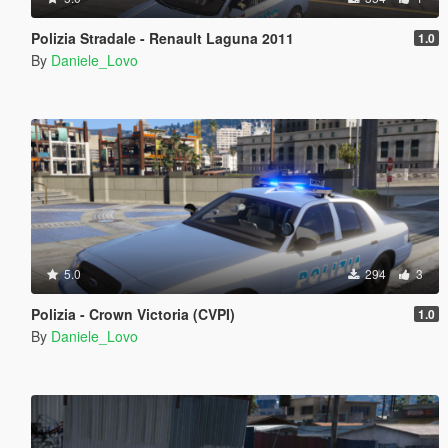
Polizia Stradale - Renault Laguna 2011
1.0
By
Daniele_Lovo
5.0
294
3
Polizia - Crown Victoria (CVPI)
1.0
By
Daniele_Lovo