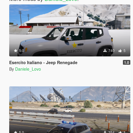
5.0
740
5
Esercito Italiano - Jeep Renegade
1.0
By
Daniele_Lovo
5.0
354
1