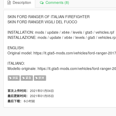
Description
Comments (8)
SKIN FORD RANGER OF ITALIAN FIREFIGHTER
SKIN FORD RANGER VIGILI DEL FUOCO
INSTALLATION: mods / update / x64e / levels / gta5 / vehicles.rpf
INSTALLAZIONE: mods / update / x64e / levels / gta5 / vehicles.rp
ENGLISH:
Original model: https://it.gta5-mods.com/vehicles/ford-ranger-20
ITALIANO:
Modello originale: https://it.gta5-mods.com/vehicles/ford-ranger-
涂装
紧急
欧洲
2021年01月04日
首次上传时间：
2021年01月05日
最后更新时间：
6小时前
最后下载：