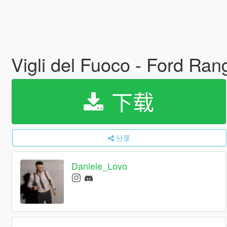
Vigli del Fuoco - Ford Ra
下载
分享
Daniele_Lovo