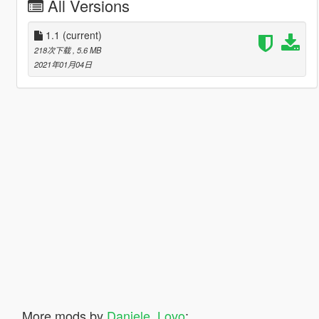
All Versions
1.1
(current)
218次下载
, 5.6 MB
2021年01月04日
More mods by
Daniele_Lovo
: