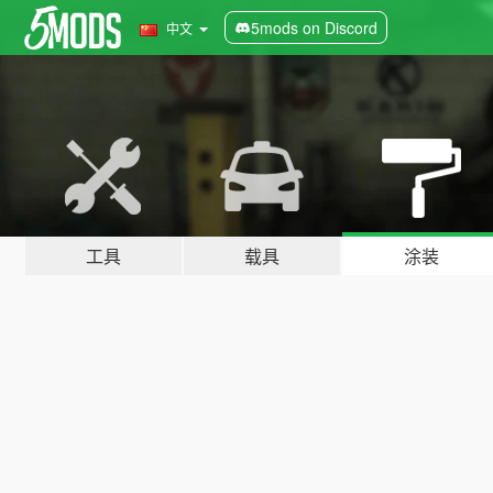
5mods on Discord
中文
工具
载具
涂装