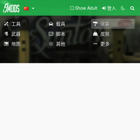
Show Adult
登入
工具
载具
涂装
武器
脚本
皮肤
地图
其他
更多