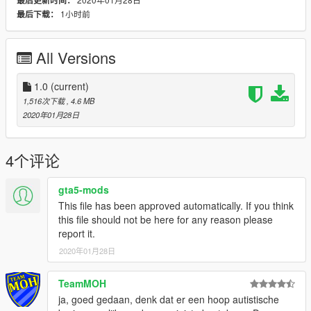
最后更新时间：
NL Plates: NiemandMinderDan
1小时前
最后下载：
Screenshots: NiemandMinderDan
All Versions
1.0
(current)
1,516次下载
, 4.6 MB
2020年01月28日
4个评论
gta5-mods
This file has been approved automatically. If you think
this file should not be here for any reason please
report it.
2020年01月28日
TeamMOH
ja, goed gedaan, denk dat er een hoop autistische