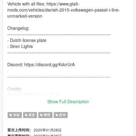
Vehicle with all files: https://www.gta5-
mods.com/vehicles/danish-2015-volkswagen-passat-r-line-
unmarked-version
Changelog:
--------------------------------------------------------------------
- Dutch license plate
- Siren Lights
--------------------------------------------------------------------
Discord: https://discord.gg/KdcrUrA
--------------------------------------------------------------------
Credits:
Original 3D Model by: Squir
Converted to SA: Meho12
Show Full Description
Converted to V: AchillesDKPoliceMods
Template and skin: AchillesDKPolicemods
涂装
紧急
牌照
欧洲
ELS Ready: AchillesDKPoliceMods
Original Passat Interior: NoFeaR
2020年01月28日
首次上传时间：
Ion: NiemandMinderDan
2020年01月28日