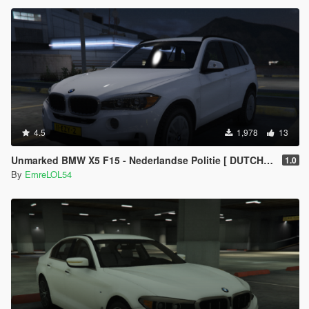
4.5
1,978
13
Unmarked BMW X5 F15 - Nederlandse Politie [ DUTCH / NL ]
1.0
By
EmreLOL54