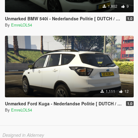
1,802
9
Unmarked BMW 540i - Nederlandse Politie [ DUTCH / NL ]
1.0
By
EmreLOL54
1,111
12
Unmarked Ford Kuga - Nederlandse Politie [ DUTCH / NL ]
1.0
By
EmreLOL54
Designed in Alderney