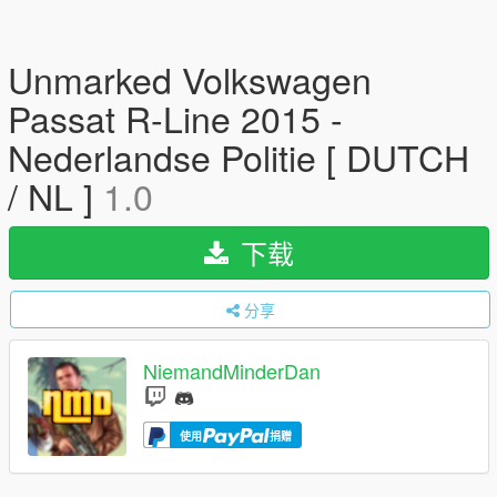
Unmarked Volkswagen
Passat R-Line 2015 -
Nederlandse Politie [ DUTCH
/ NL ]
1.0
下载
分享
NiemandMinderDan
使用
捐赠