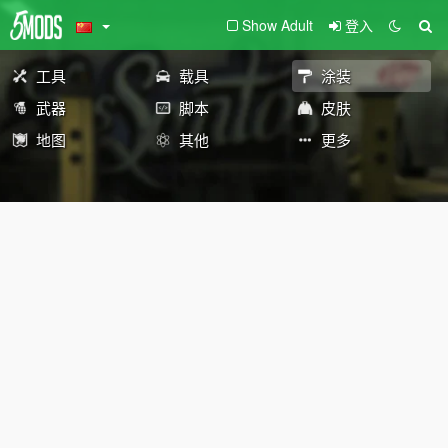
Show Adult
登入
工具
载具
涂装
武器
脚本
皮肤
地图
其他
更多