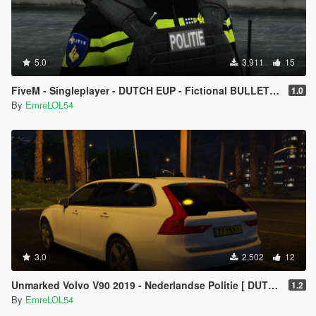
5.0
3,911
15
FiveM - Singleplayer - DUTCH EUP - Fictional BULLETPROOF VEST
1.0
By
EmreLOL54
3.0
2,502
12
Unmarked Volvo V90 2019 - Nederlandse Politie [ DUTCH / NL ]
1.2
By
EmreLOL54