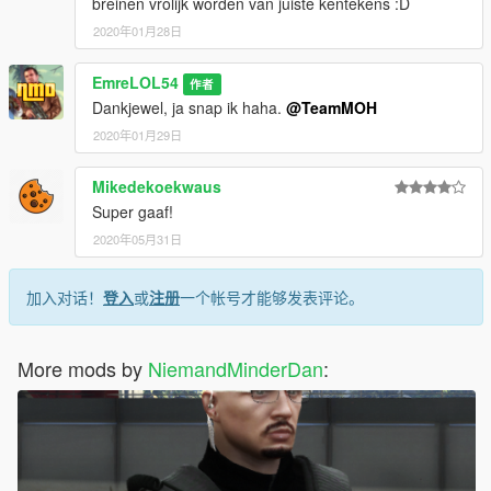
breinen vrolijk worden van juiste kentekens :D
2020年01月28日
EmreLOL54
作者
Dankjewel, ja snap ik haha.
@TeamMOH
2020年01月29日
Mikedekoekwaus
Super gaaf!
2020年05月31日
加入对话！
登入
或
注册
一个帐号才能够发表评论。
More mods by
NiemandMinderDan
: