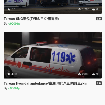
5.0
1,260
6
Taiwan SNG車包(TVBS/三立/壹電視)
1.0
By
q90091p
4.63
2,880
9
Taiwan Hyundai ambulance/臺灣[現代汽車]救護車skin
1.0
By
q90091p