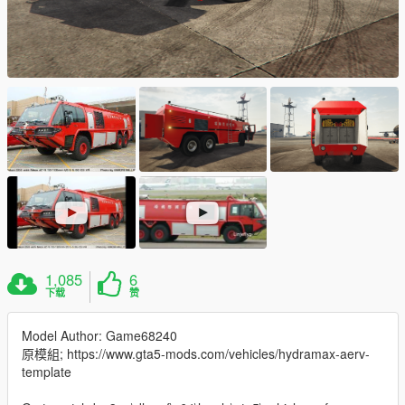
1,085
6
下载
赞
Model Author: Game68240
原模組; https://www.gta5-mods.com/vehicles/hydramax-aerv-
template