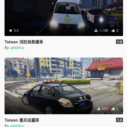
5.0
1,138
2
Taiwan 消防局救護車
1.0
By
q90091p
657
1
Taiwan 憲兵巡邏車
1.0
By
q90091p