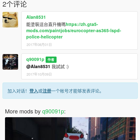
2个评论
Alan8531
能塗裝這台直升機嗎
https://zh.gta5-
mods.com/paintjobs/eurocopter-as365-lspd-
police-helicopter
2017年08月01日
q90091p
作者
@Alan8531
我試試 :)
2017年10月09日
加入对话！
登入
或
注册
一个帐号才能够发表评论。
More mods by
q90091p
: