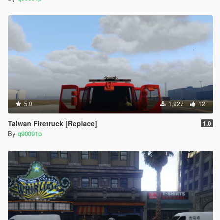
5.0
1,927
12
Taiwan Firetruck [Replace]
1.0
By
q90091p