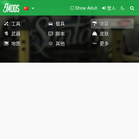
Show Adult
登入
工具
载具
涂装
武器
脚本
皮肤
地图
其他
更多