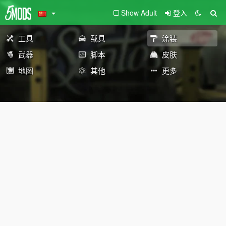
Show Adult
登入
工具
载具
涂装
武器
脚本
皮肤
地图
其他
更多